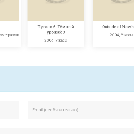
Пугало 6: Тёмный
Outside of Nowh
y
урожай 3
2004,
Ужасы
кометражка
2004,
Ужасы