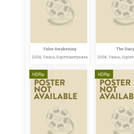
False Awakening
The Diar
2004,
Ужасы
,
Короткометражка
2004,
Ужасы
,
Корот
HDRip
HDRip