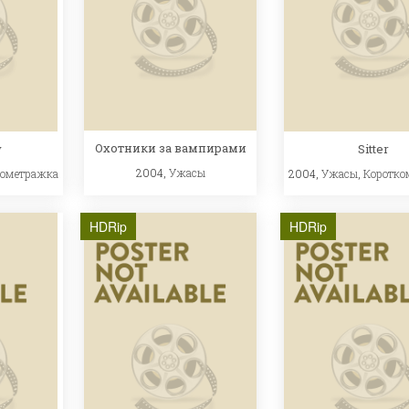
Охотники за вампирами
y
Sitter
2004,
Ужасы
кометражка
2004,
Ужасы
,
Коротко
HDRip
HDRip