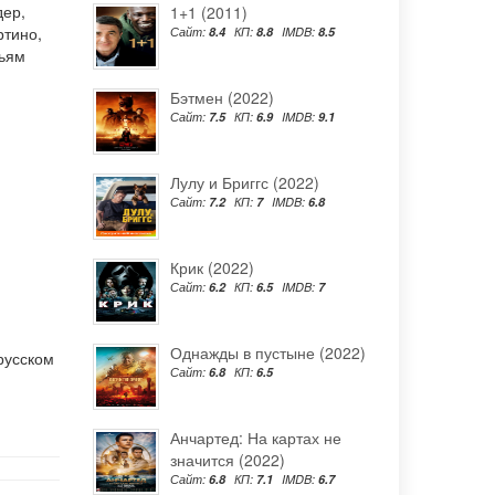
дер
,
1+1 (2011)
ртино
,
Сайт:
8.4
КП:
8.8
IMDB:
8.5
ьям
Бэтмен (2022)
Сайт:
7.5
КП:
6.9
IMDB:
9.1
Лулу и Бриггс (2022)
Сайт:
7.2
КП:
7
IMDB:
6.8
Крик (2022)
Сайт:
6.2
КП:
6.5
IMDB:
7
Однажды в пустыне (2022)
русском
Сайт:
6.8
КП:
6.5
Анчартед: На картах не
значится (2022)
Сайт:
6.8
КП:
7.1
IMDB:
6.7