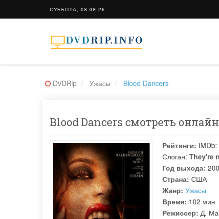
СУББОТА, 08-08-26
DVDRip
Ужасы
Blood Dancers
Blood Dancers смотреть онлайн 
Рейтинги:
IMDb:
Слоган:
They're n
Год выхода:
20
Страна:
США
Жанр:
Ужасы
Время:
102 мин
Режиссер:
Д. Ма