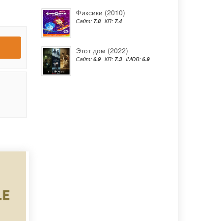
Фиксики (2010)
Сайт:
7.8
КП:
7.4
Этот дом (2022)
Сайт:
6.9
КП:
7.3
IMDB:
6.9