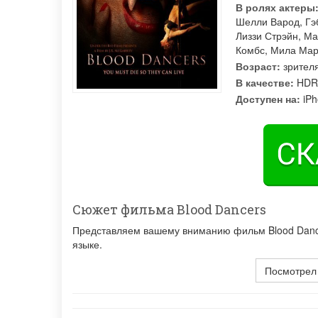
В ролях актеры
Шелли Варод
,
Гэ
Лиззи Стрэйн
,
Ма
Комбс
,
Мила Мар
Возраст:
зрител
В качестве:
HDR
Доступен на:
iPh
Сюжет фильма Blood Dancers
Представляем вашему вниманию фильм Blood Dancer
языке.
Посмотрел