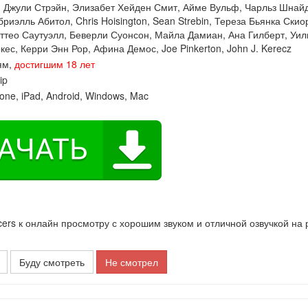
:
Джули Стрэйн
,
Элизабет Хейден Смит
,
Айме Вульф
,
Чарльз Шнай
бриэлль Абитол
,
Chris Hoisington
,
Sean Strebin
,
Тереза Бьянка Скио
ттео Саутуэлл
,
Беверли Суонсон
,
Майла Дамиан
,
Ана Гилберт
,
Уил
кес
,
Керри Энн Рор
,
Афина Демос
,
Joe Pinkerton
,
John J. Kerecz
ям,
достигшим 18 лет
ip
one, iPad, Android, Windows, Mac
s к онлайн просмотру с хорошим звуком и отличной озвучкой на 
Буду смотреть
Не смотрел