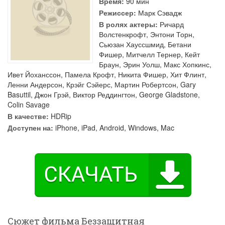
Время:
90 мин
Режиссер:
Марк Сэвадж
В ролях актеры:
Ричард
Волстенкрофт
,
Энтони Торн
,
Сьюзан Хауссшмид
,
Бетани
Фишер
,
Митчелл Тернер
,
Кейт
Браун
,
Эрин Уолш
,
Макс Хопкинс
,
Ивет Йоханссон
,
Памела Крофт
,
Никита Фишер
,
Хит Флинт
,
Ленни Андерсон
,
Крэйг Сэйерс
,
Мартин Робертсон
,
Gary
Basuttil
,
Джон Грэй
,
Виктор Реддингтон
,
George Gladstone
,
Colin Savage
В качестве:
HDRip
Доступен на:
iPhone, iPad, Android, Windows, Mac
Сюжет фильма Беззащитная