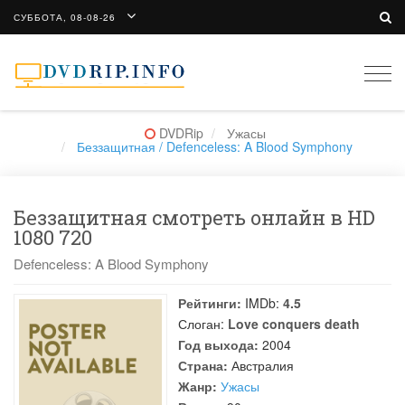
СУББОТА, 08-08-26
Togg
navi
DVDRip
Ужасы
Беззащитная / Defenceless: A Blood Symphony
Беззащитная смотреть онлайн в HD
1080 720
Defenceless: A Blood Symphony
Рейтинги:
IMDb:
4.5
Слоган:
Love conquers death
Год выхода:
2004
Страна:
Австралия
Жанр:
Ужасы