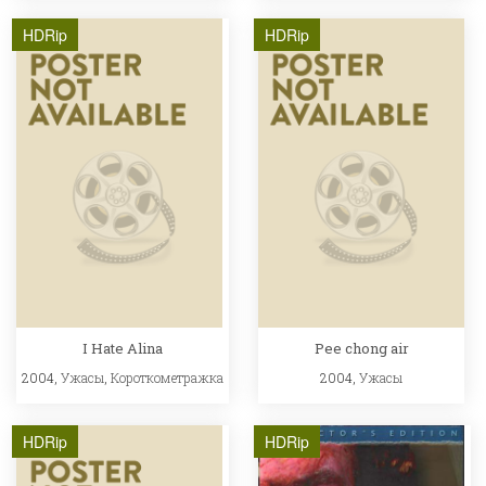
HDRip
HDRip
I Hate Alina
Pee chong air
2004,
Ужасы
,
Короткометражка
2004,
Ужасы
HDRip
HDRip