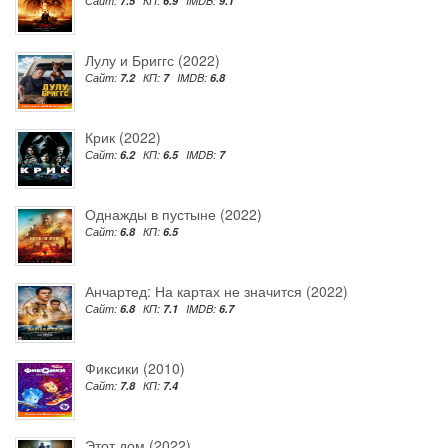
Сайт:
7.5
КП:
6.9
IMDB:
9.1
Лулу и Бриггс (2022)
Сайт:
7.2
КП:
7
IMDB:
6.8
Крик (2022)
Сайт:
6.2
КП:
6.5
IMDB:
7
Однажды в пустыне (2022)
Сайт:
6.8
КП:
6.5
Анчартед: На картах не значится (2022)
Сайт:
6.8
КП:
7.1
IMDB:
6.7
Фиксики (2010)
Сайт:
7.8
КП:
7.4
Этот дом (2022)