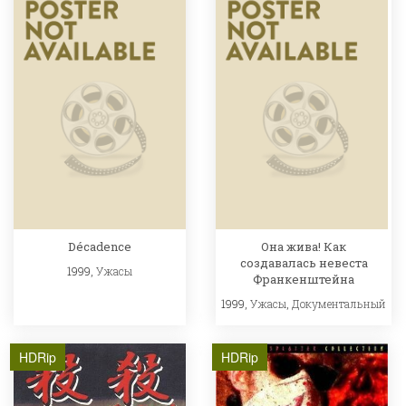
Décadence
Она жива! Как
создавалась невеста
1999,
Ужасы
Франкенштейна
1999,
Ужасы
,
Документальный
HDRip
HDRip