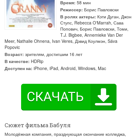
Время:
58 мин
Режиссер:
Борис Павловски
В ролях актеры:
Кэти Дуган
,
Джон
Ступс
,
Rebecca O'Marrah
,
Сава
Попович
,
Борис Павловски
,
Томи
,
T.J. Bigbee
,
Annemieke Van Der
Meer
,
Nathalie Ohnena
,
Ivan Veres
,
Дэвид Коулмэн
,
Sáva
Popovic
Возраст:
зрителям, достигшим 16 лет
В качестве:
HDRip
Доступен на:
iPhone, iPad, Android, Windows, Mac
Сюжет фильма Бабуля
Молодёжная компания, празднующая окончание колледжа,