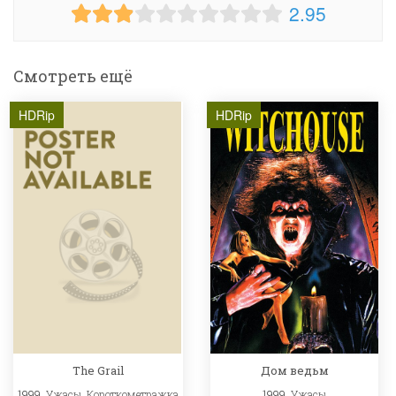
2.95
Смотреть ещё
HDRip
HDRip
The Grail
Дом ведьм
1999,
Ужасы
,
Короткометражка
1999,
Ужасы