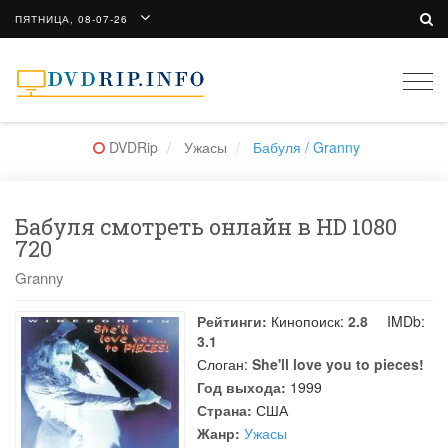
ПЯТНИЦА, 08-07-26
Togg
navi
DVDRip
Ужасы
Бабуля / Granny
Бабуля смотреть онлайн в HD 1080
720
Granny
Рейтинги:
Кинопоиск:
2.8
IMDb:
3.1
Слоган:
She'll love you to pieces!
Год выхода:
1999
Страна:
США
Жанр:
Ужасы