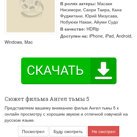
В ролях актеры:
Масаки
Нисимори
,
Саори Таира
,
Кана
Фуджитани
,
Юрий Мизусава
,
Нобуюки Накаи
,
Айуми Судо
В качестве:
HDRip
Доступен на:
iPhone, iPad, Android,
Windows, Mac
Сюжет фильма Ангел тьмы 5
Представляем вашему вниманию фильм Ангел тьмы 5 к
онлайн просмотру с хорошим звуком и отличной озвучкой на
русском языке.
Посмотрел
Буду смотреть
Не смотрел