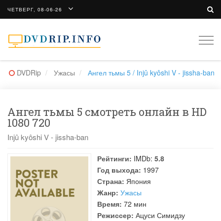
ЧЕТВЕРГ, 08-06-26
Togg
navi
DVDRip
Ужасы
Ангел тьмы 5 / Injû kyôshi V - jissha-ban
Ангел тьмы 5 смотреть онлайн в HD
1080 720
Injû kyôshi V - jissha-ban
Рейтинги:
IMDb:
5.8
Год выхода:
1997
Страна:
Япония
Жанр:
Ужасы
Время:
72 мин
Режиссер:
Ацуси Симидзу