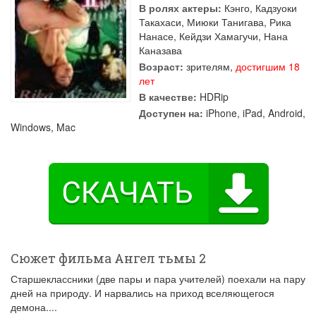
В ролях актеры:
Кэнго
,
Кадзуоки
Такахаси
,
Миюки Танигава
,
Рика
Нанасе
,
Кейдзи Хамагучи
,
Нана
Каназава
Возраст:
зрителям,
достигшим 18
лет
В качестве:
HDRip
Доступен на:
iPhone, iPad, Android,
Windows, Mac
Сюжет фильма Ангел тьмы 2
Старшеклассники (две пары и пара учителей) поехали на пару
дней на природу. И нарвались на приход вселяющегося
демона....