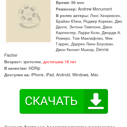
Время:
96 мин
Режиссер:
Andrew Monument
В ролях актеры:
Лэнс Хенриксен
,
Брайан Юзна
,
Роджер Корман
,
Джо
Данте
,
Энтони Тимпоне
,
Джон
Карпентер
,
Ларри Коэн
,
Джордж А.
Ромеро
,
Том Маклафлин
,
Мик
Гэррис
,
Даррен Линн Боусман
,
Джон Кеннет Мьюир
,
Dennis
Fischer
Возраст:
зрителям,
достигшим 18 лет
В качестве:
HDRip
Доступен на:
iPhone, iPad, Android, Windows, Mac