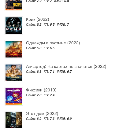
Сайт:
7.2
КП:
7
IMDB:
6.8
Крик (2022)
Сайт:
6.2
КП:
6.5
IMDB:
7
Однажды в пустыне (2022)
Сайт:
6.8
КП:
6.5
Анчартед: На картах не значится (2022)
Сайт:
6.8
КП:
7.1
IMDB:
6.7
Фиксики (2010)
Сайт:
7.8
КП:
7.4
Этот дом (2022)
Сайт:
6.9
КП:
7.3
IMDB:
6.9