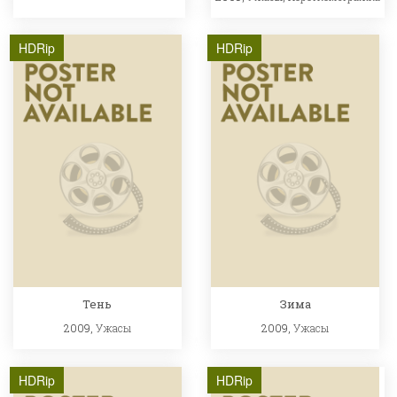
HDRip
HDRip
Тень
Зима
2009,
Ужасы
2009,
Ужасы
HDRip
HDRip