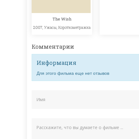
The Wish
2007,
Ужасы
,
Короткометражка
Комментарии
Информация
Для этого фильма еще нет отзывов