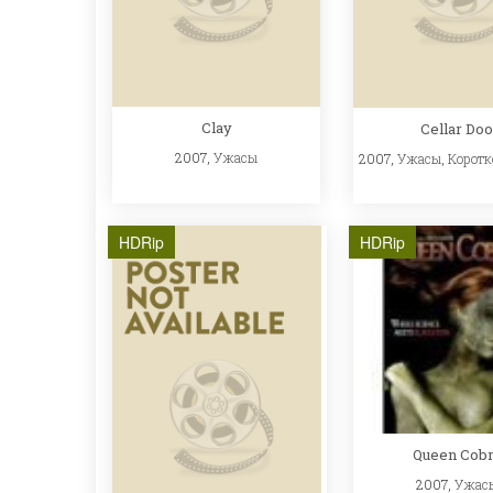
Clay
Cellar Doo
2007,
Ужасы
2007,
Ужасы
,
Корот
HDRip
HDRip
Queen Cob
2007,
Ужас