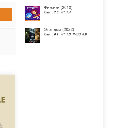
Фиксики (2010)
Сайт:
7.8
КП:
7.4
Этот дом (2022)
Сайт:
6.9
КП:
7.3
IMDB:
6.9