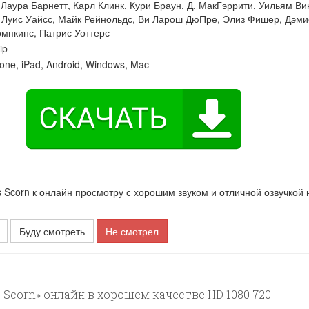
,
Лаура Барнетт
,
Карл Клинк
,
Кури Браун
,
Д. МакГэррити
,
Уильям Ви
,
Луис Уайсс
,
Майк Рейнольдс
,
Ви Ларош ДюПре
,
Элиз Фишер
,
Дэми
омпкинс
,
Патрис Уоттерс
ip
one, iPad, Android, Windows, Mac
corn к онлайн просмотру с хорошим звуком и отличной озвучкой 
Буду смотреть
Не смотрел
Scorn» онлайн в хорошем качестве HD 1080 720