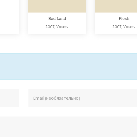
Bad Land
Flesh
2007,
Ужасы
2007,
Ужасы