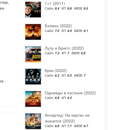
нтер
,
1+1 (2011)
ен
Сайт:
8.4
КП:
8.8
IMDB:
8.5
Бэтмен (2022)
Сайт:
7.5
КП:
6.9
IMDB:
9.1
Лулу и Бриггс (2022)
Сайт:
7.2
КП:
7
IMDB:
6.8
Крик (2022)
Сайт:
6.2
КП:
6.5
IMDB:
7
на
Однажды в пустыне (2022)
Сайт:
6.8
КП:
6.5
Анчартед: На картах не
значится (2022)
Сайт:
6.8
КП:
7.1
IMDB:
6.7