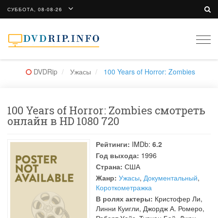
СУББОТА, 08-08-26
Togg
navi
DVDRip
Ужасы
100 Years of Horror: Zombies
100 Years of Horror: Zombies смотреть
онлайн в HD 1080 720
Рейтинги:
IMDb:
6.2
Год выхода:
1996
Страна:
США
Жанр:
Ужасы
,
Документальный
,
Короткометражка
В ролях актеры:
Кристофер Ли
,
Линни Куигли
,
Джордж А. Ромеро
,