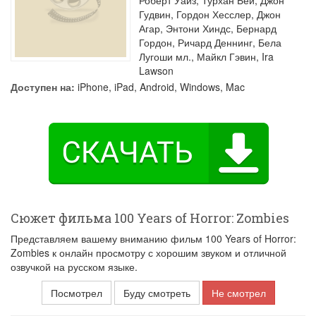
Роберт Уайз
,
Турхан Бей
,
Джон
Гудвин
,
Гордон Хесслер
,
Джон
Агар
,
Энтони Хиндс
,
Бернард
Гордон
,
Ричард Деннинг
,
Бела
Лугоши мл.
,
Майкл Гэвин
,
Ira
Lawson
Доступен на:
iPhone, iPad, Android, Windows, Mac
Сюжет фильма 100 Years of Horror: Zombies
Представляем вашему вниманию фильм 100 Years of Horror:
Zombies к онлайн просмотру с хорошим звуком и отличной
озвучкой на русском языке.
Посмотрел
Буду смотреть
Не смотрел