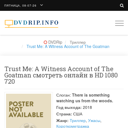
ПЯТНИЦА, 08-07-26
Togg
navi
DVDRip
Триллер
Trust Me: A Witness Account of The Goatman
Trust Me: A Witness Account of The
Goatman смотреть онлайн в HD 1080
720
Слоган:
There is something
watching us from the woods.
Год выхода:
2018
Страна:
США
Жанр:
Триллер
,
Ужасы
,
Короткометражка