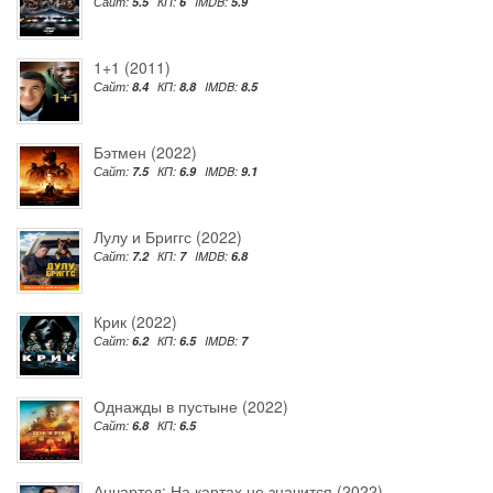
Сайт:
5.5
КП:
6
IMDB:
5.9
1+1 (2011)
Сайт:
8.4
КП:
8.8
IMDB:
8.5
Бэтмен (2022)
Сайт:
7.5
КП:
6.9
IMDB:
9.1
Лулу и Бриггс (2022)
Сайт:
7.2
КП:
7
IMDB:
6.8
Крик (2022)
Сайт:
6.2
КП:
6.5
IMDB:
7
Однажды в пустыне (2022)
Сайт:
6.8
КП:
6.5
Анчартед: На картах не значится (2022)