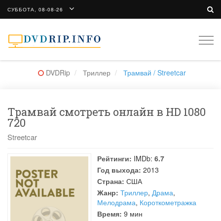
СУББОТА, 08-08-26
Togg
navi
DVDRip
Триллер
Трамвай / Streetcar
Трамвай смотреть онлайн в HD 1080
720
Streetcar
Рейтинги:
IMDb:
6.7
Год выхода:
2013
Страна:
США
Жанр:
Триллер
,
Драма
,
Мелодрама
,
Короткометражка
Время:
9 мин