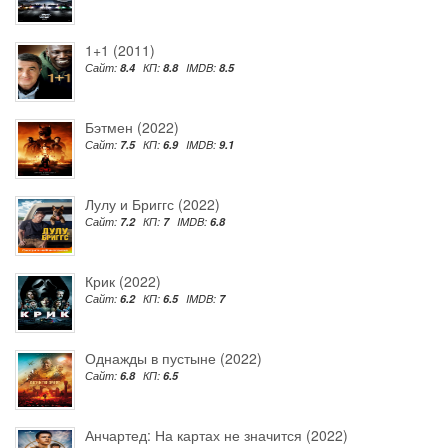
1+1 (2011)
Сайт:
8.4
КП:
8.8
IMDB:
8.5
Бэтмен (2022)
Сайт:
7.5
КП:
6.9
IMDB:
9.1
Лулу и Бриггс (2022)
Сайт:
7.2
КП:
7
IMDB:
6.8
Крик (2022)
Сайт:
6.2
КП:
6.5
IMDB:
7
Однажды в пустыне (2022)
Сайт:
6.8
КП:
6.5
Анчартед: На картах не значится (2022)