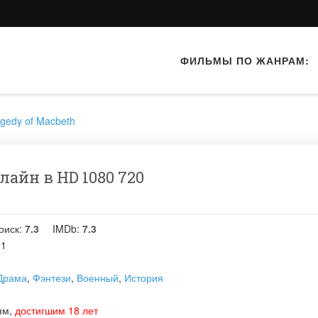
ФИЛЬМЫ ПО ЖАНРАМ:
agedy of Macbeth
лайн в HD 1080 720
оиск:
7.3
IMDb:
7.3
21
Драма
,
Фэнтези
,
Военный
,
История
ям,
достигшим 18 лет