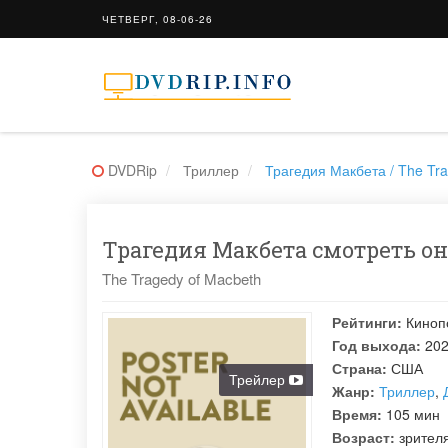
ЧЕТВЕРГ, 08-06-26
DVDRip
Триллер
Трагедия Макбета / The Tr
Трагедия Макбета смотреть он
The Tragedy of Macbeth
Рейтинги:
Киноп
Год выхода:
20
Страна:
США
Трейлер
Жанр:
Триллер
,
Время:
105 мин
Возраст:
зрител