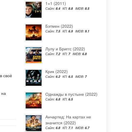
1+1 (2011)
Сайт:
8.4
КП:
8.8
IMDB:
8.5
Бэтмен (2022)
Сайт:
7.5
КП:
6.9
IMDB:
9.1
Лулу и Бриггс (2022)
Сайт:
7.2
КП:
7
IMDB:
6.8
Крик (2022)
в своё
Сайт:
6.2
КП:
6.5
IMDB:
7
 на
Однажды в пустыне (2022)
Сайт:
6.8
КП:
6.5
Анчартед: На картах не
значится (2022)
Сайт:
6.8
КП:
7.1
IMDB:
6.7