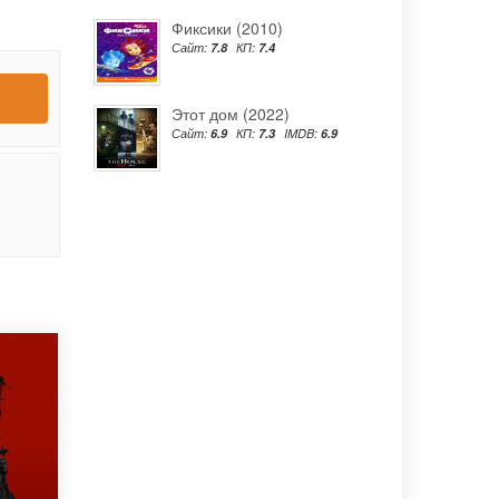
Фиксики (2010)
Сайт:
7.8
КП:
7.4
Этот дом (2022)
Сайт:
6.9
КП:
7.3
IMDB:
6.9