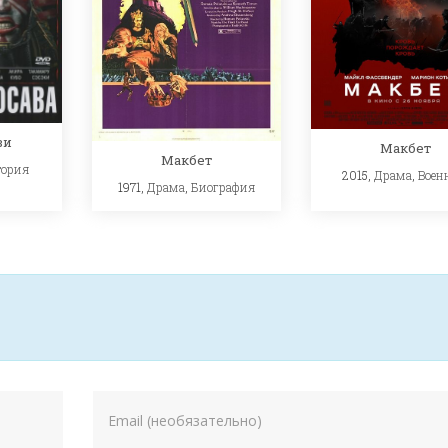
ви
Макбет
Макбет
тория
2015,
Драма
,
Воен
1971,
Драма
,
Биография