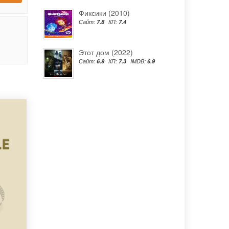
Фиксики (2010)
Сайт:
7.8
КП:
7.4
Этот дом (2022)
Сайт:
6.9
КП:
7.3
IMDB:
6.9