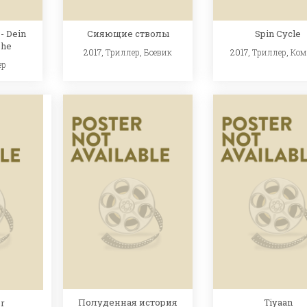
- Dein
Сияющие стволы
Spin Cycle
ehe
2017,
Триллер
,
Боевик
2017,
Триллер
,
Ком
ер
Полуденная история
Tiyaan
r