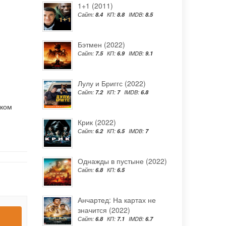
1+1 (2011)
Сайт:
8.4
КП:
8.8
IMDB:
8.5
Бэтмен (2022)
Сайт:
7.5
КП:
6.9
IMDB:
9.1
Лулу и Бриггс (2022)
Сайт:
7.2
КП:
7
IMDB:
6.8
ском
Крик (2022)
Сайт:
6.2
КП:
6.5
IMDB:
7
Однажды в пустыне (2022)
Сайт:
6.8
КП:
6.5
Анчартед: На картах не
значится (2022)
Сайт:
6.8
КП:
7.1
IMDB:
6.7