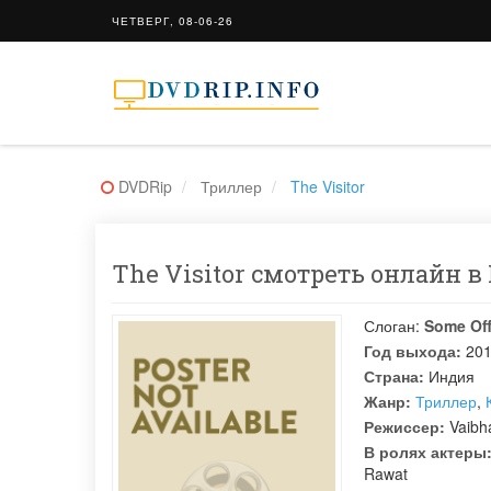
ЧЕТВЕРГ, 08-06-26
DVDRip
Триллер
The Visitor
The Visitor смотреть онлайн в 
Слоган:
Some Off
Год выхода:
20
Страна:
Индия
Жанр:
Триллер
,
Режиссер:
Vaibh
В ролях актеры
Rawat