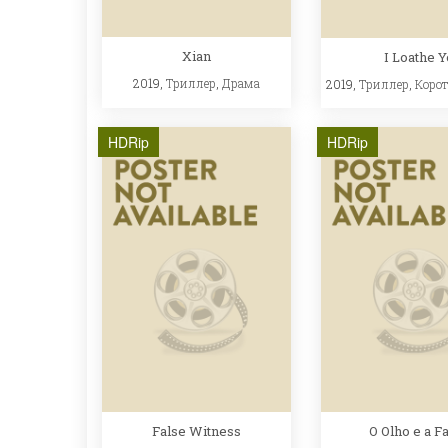
Xian
I Loathe Y
2019,
Триллер
,
Драма
2019,
Триллер
,
Коро
HDRip
HDRip
False Witness
O Olho e a F