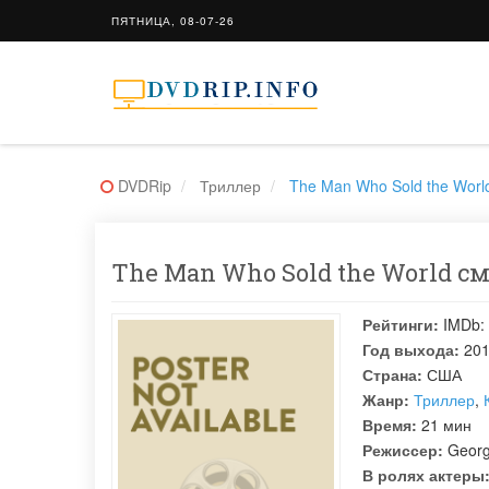
ПЯТНИЦА, 08-07-26
DVDRip
Триллер
The Man Who Sold the Worl
The Man Who Sold the World см
Рейтинги:
IMDb:
Год выхода:
20
Страна:
США
Жанр:
Триллер
,
Время:
21 мин
Режиссер:
Georg
В ролях актеры