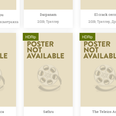
Darpanam
El crack cero
ou
2019,
Триллер
2019,
Триллер
,
Др
ткометражка
HDRip
HDRip
aca
Sathru
The Teleios A