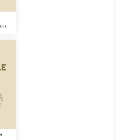
ама
ct