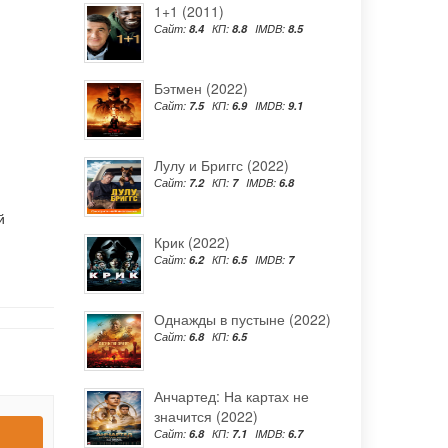
1+1 (2011)
Сайт:
8.4
КП:
8.8
IMDB:
8.5
Бэтмен (2022)
Сайт:
7.5
КП:
6.9
IMDB:
9.1
Лулу и Бриггс (2022)
Сайт:
7.2
КП:
7
IMDB:
6.8
й
Крик (2022)
Сайт:
6.2
КП:
6.5
IMDB:
7
Однажды в пустыне (2022)
Сайт:
6.8
КП:
6.5
Анчартед: На картах не
значится (2022)
Сайт:
6.8
КП:
7.1
IMDB:
6.7