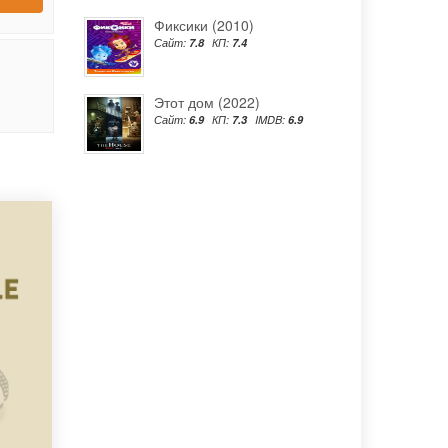
Фиксики (2010)
Сайт:
7.8
КП:
7.4
Этот дом (2022)
Сайт:
6.9
КП:
7.3
IMDB:
6.9