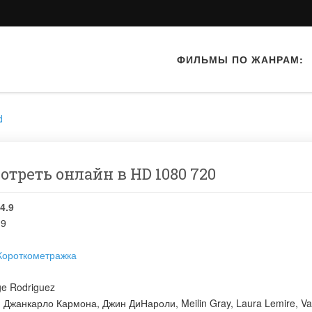
ФИЛЬМЫ ПО ЖАНРАМ:
d
отреть онлайн в HD 1080 720
4.9
19
Короткометражка
e Rodriguez
:
Джанкарло Кармона
,
Джин ДиНароли
,
Meilin Gray
,
Laura Lemire
,
Va