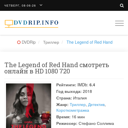
ЧЕТВЕРГ, 08-06-26
Togg
navi
DVDRip
Триллер
The Legend of Red Hand
The Legend of Red Hand смотреть
онлайн в HD 1080 720
Рейтинги:
IMDb:
6.4
Год выхода:
2018
Страна:
Италия
Жанр:
Триллер
,
Детектив
,
Короткометражка
Время:
16 мин
Режиссер:
Стефано Соллима