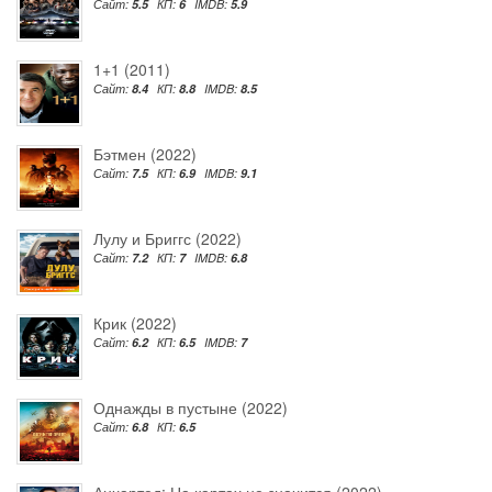
Сайт:
5.5
КП:
6
IMDB:
5.9
1+1 (2011)
Сайт:
8.4
КП:
8.8
IMDB:
8.5
Бэтмен (2022)
Сайт:
7.5
КП:
6.9
IMDB:
9.1
Лулу и Бриггс (2022)
Сайт:
7.2
КП:
7
IMDB:
6.8
Крик (2022)
Сайт:
6.2
КП:
6.5
IMDB:
7
Однажды в пустыне (2022)
Сайт:
6.8
КП:
6.5
Анчартед: На картах не значится (2022)