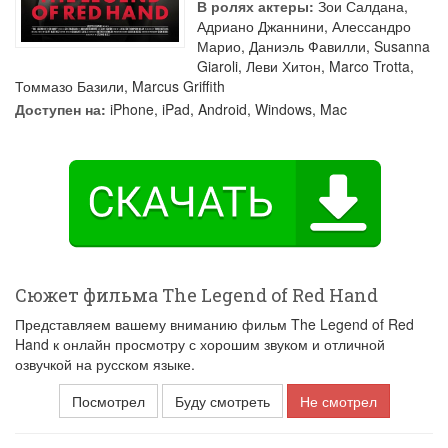
В ролях актеры:
Зои Салдана
,
Адриано Джаннини
,
Алессандро
Марио
,
Даниэль Фавилли
,
Susanna
Giaroli
,
Леви Хитон
,
Marco Trotta
,
Томмазо Базили
,
Marcus Griffith
Доступен на:
iPhone, iPad, Android, Windows, Mac
Сюжет фильма The Legend of Red Hand
Представляем вашему вниманию фильм The Legend of Red
Hand к онлайн просмотру с хорошим звуком и отличной
озвучкой на русском языке.
Посмотрел
Буду смотреть
Не смотрел