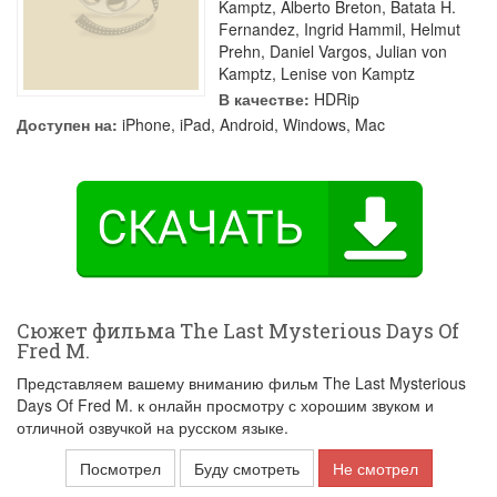
Kamptz
,
Alberto Breton
,
Batata H.
Fernandez
,
Ingrid Hammil
,
Helmut
Prehn
,
Daniel Vargos
,
Julian von
Kamptz
,
Lenise von Kamptz
В качестве:
HDRip
Доступен на:
iPhone, iPad, Android, Windows, Mac
Сюжет фильма The Last Mysterious Days Of
Fred M.
Представляем вашему вниманию фильм The Last Mysterious
Days Of Fred M. к онлайн просмотру с хорошим звуком и
отличной озвучкой на русском языке.
Посмотрел
Буду смотреть
Не смотрел