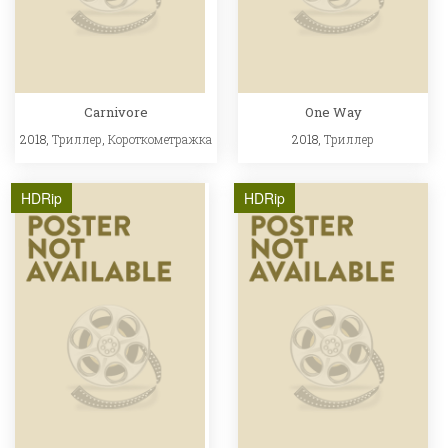
Carnivore
One Way
2018,
Триллер
,
Короткометражка
2018,
Триллер
HDRip
HDRip