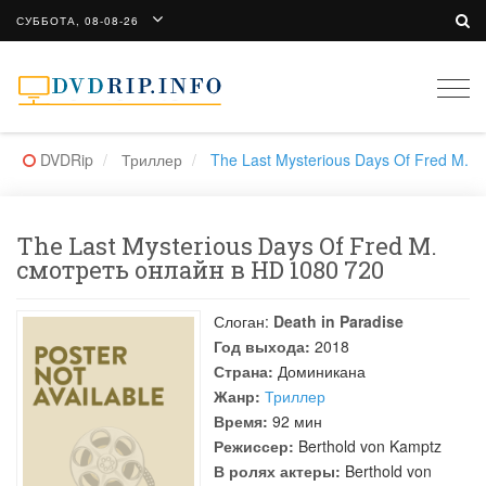
СУББОТА, 08-08-26
Togg
navi
DVDRip
Триллер
The Last Mysterious Days Of Fred M.
The Last Mysterious Days Of Fred M.
смотреть онлайн в HD 1080 720
Слоган:
Death in Paradise
Год выхода:
2018
Страна:
Доминикана
Жанр:
Триллер
Время:
92 мин
Режиссер:
Berthold von Kamptz
В ролях актеры:
Berthold von