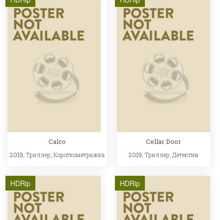
Calco
Cellar Door
2019,
Триллер
,
Короткометражка
2019,
Триллер
,
Детектив
HDRip
HDRip