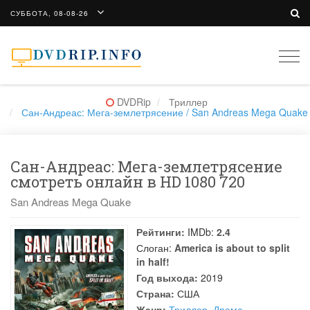
СУББОТА, 08-08-26
Togg
navi
DVDRip
Триллер
Сан-Андреас: Мега-землетрясение / San Andreas Mega Quake
Сан-Андреас: Мега-землетрясение
смотреть онлайн в HD 1080 720
San Andreas Mega Quake
Рейтинги:
IMDb:
2.4
Слоган:
America is about to split
in half!
Год выхода:
2019
Страна:
США
Жанр:
Триллер
,
Драма
,