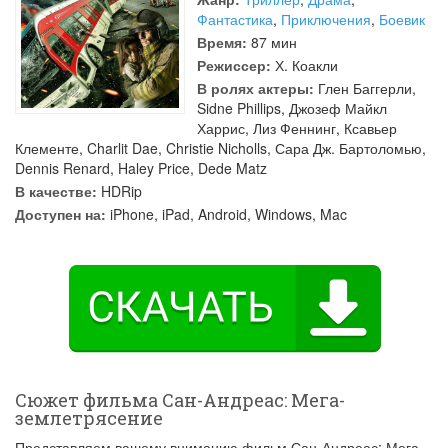
Фантастика
,
Приключения
,
Боевик
Время:
87 мин
Режиссер:
Х. Коакли
В ролях актеры:
Глен Баггерли
,
Sidne Phillips
,
Джозеф Майкл
Харрис
,
Лиз Феннинг
,
Ксавьер
Клементе
,
Charlit Dae
,
Christie Nicholls
,
Сара Дж. Бартоломью
,
Dennis Renard
,
Haley Price
,
Dede Matz
В качестве:
HDRip
Доступен на:
iPhone, iPad, Android, Windows, Mac
Сюжет фильма Сан-Андреас: Мега-
землетрясение
Представляем вашему вниманию фильм Сан-Андреас: Мега-