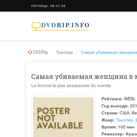
ПЯТНИЦА, 08-07-26
DVDRip
Триллер
Самая убиваемая женщина в
Самая убиваемая женщина в ми
La femme la plus assassinée du monde
Рейтинги:
IMDb:
Год выхода:
20
Страна:
США, Ве
Жанр:
Триллер
,
Время:
102 мин
Режиссер:
Фран