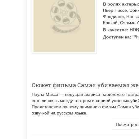
В ролях актеры
Пьер Ниссе
,
Эрик
Фредиани
,
Нильс
Крахай
,
Сэльма 
В качестве:
HDR
Доступен на:
iPh
Сюжет фильма Самая убиваемая ж
Паула Макса — ведущая актриса парижского театра 
есть ли связь между театром и серией ужасных уби
Представляем вашему вниманию фильм Самая убив
озвучкой на русском языке.
Посмотрел