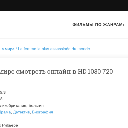
ФИЛЬМЫ ПО ЖАНРАМ:
 мире / La femme la plus assassinée du monde
ре смотреть онлайн в HD 1080 720
5.3
18
ликобритания, Бельгия
Драма
,
Детектив
,
Биография
к Рибьере