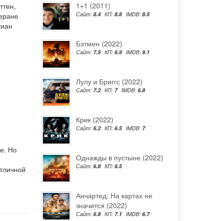
1+1 (2011)
ттен
,
Сайт:
8.4
КП:
8.8
IMDB:
8.5
еране
тиан
Бэтмен (2022)
Сайт:
7.5
КП:
6.9
IMDB:
9.1
Лулу и Бриггс (2022)
Сайт:
7.2
КП:
7
IMDB:
6.8
Крик (2022)
Сайт:
6.2
КП:
6.5
IMDB:
7
е. Но
Однажды в пустыне (2022)
Сайт:
6.8
КП:
6.5
тличной
Анчартед: На картах не
значится (2022)
Сайт:
6.8
КП:
7.1
IMDB:
6.7