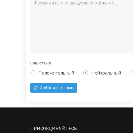
Ваш отзыв
Положительный
Нейтральный
Добавить отзыв
ПРИСОЕДИНЯЙТЕСЬ