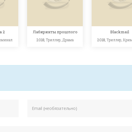
а 2
Лабиринты прошлого
Blackmail
иминал
2018,
Триллер
,
Драма
2018,
Триллер
,
Кри