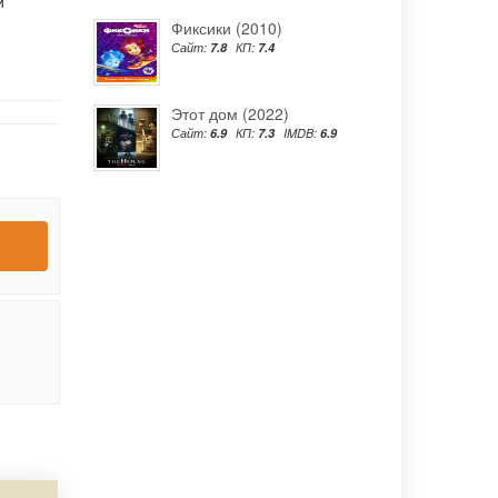
й
Фиксики (2010)
Сайт:
7.8
КП:
7.4
Этот дом (2022)
Сайт:
6.9
КП:
7.3
IMDB:
6.9