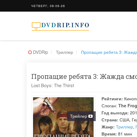
ЧЕТВЕРГ, 08-06-26
DVDRip
Триллер
Пропащие ребята 3: Жажда /
Пропащие ребята 3: Жажда смо
Lost Boys: The Thirst
Рейтинги:
Киноп
Слоган:
The Frog
Год выхода:
20
Трейлер
Страна:
США, Ге
Жанр:
Триллер
,
Время:
81 мин