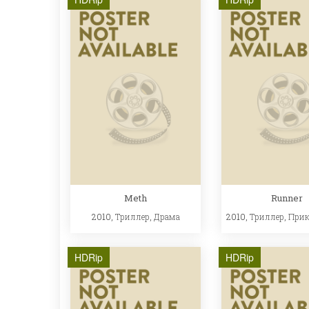
Meth
Runner
2010,
Триллер
,
Драма
2010,
Триллер
,
При
HDRip
HDRip