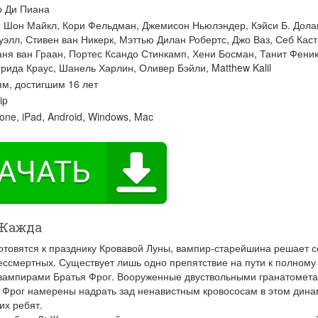
о Ди Пиана
:
Шон Майкл
,
Кори Фельдман
,
Джемисон Ньюлэндер
,
Кэйси Б. Дола
уэлл
,
Стивен ван Никерк
,
Мэттью Дилан Робертс
,
Джо Ваз
,
Себ Каст
аня ван Граан
,
Портес Ксандо Стинкамп
,
Хени Босман
,
Танит Фени
грида Краус
,
Шанель Харлин
,
Оливер Бэйли
,
Matthew Kalil
м, достигшим 16 лет
ip
one, iPad, Android, Windows, Mac
 Жажда
отовятся к празднику Кровавой Луны, вампир-старейшина решает с
ессмертных. Существует лишь одно препятствие на пути к полному
вампирами Братья Фрог. Вооруженные двуствольными гранатомета
 Фрог намерены надрать зад ненавистным кровососам в этом дин
х ребят.