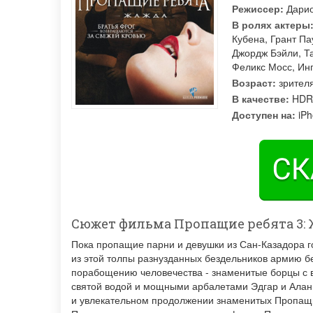
Режиссер:
Дари
В ролях актеры
Кубена
,
Грант Па
Джордж Бэйли
,
Т
Феликс Мосс
,
Ин
Возраст:
зрителя
В качестве:
HDR
Доступен на:
iPh
Сюжет фильма Пропащие ребята 3:
Пока пропащие парни и девушки из Сан-Казадора г
из этой толпы разнузданных бездельников армию б
порабощению человечества - знаменитые борцы с 
святой водой и мощными арбалетами Эдгар и Алан
и увлекательном продолжении знаменитых Пропащи