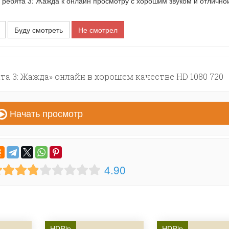
ебята 3: Жажда к онлайн просмотру с хорошим звуком и отлично
Буду смотреть
Не смотрел
а 3: Жажда» онлайн в хорошем качестве HD 1080 720
Начать просмотр
4.90
HDRip
HDRip