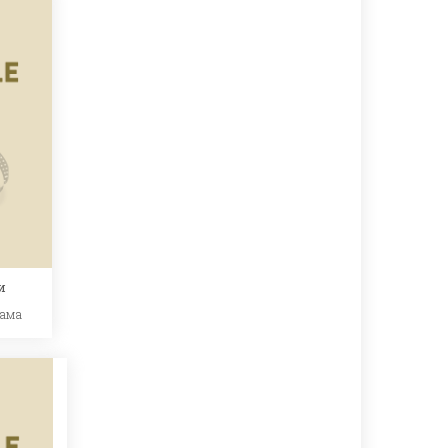
и
ама