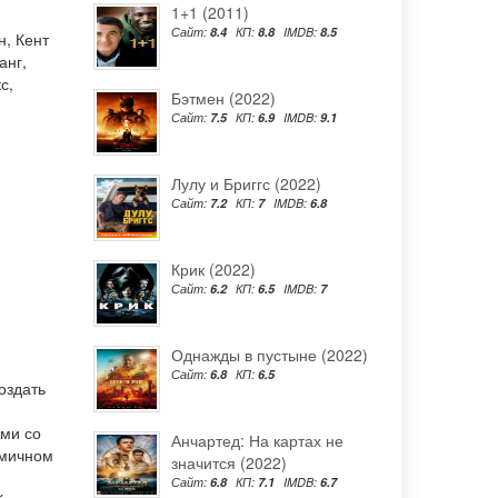
1+1 (2011)
Сайт:
8.4
КП:
8.8
IMDB:
8.5
н
,
Кент
анг
,
кс
,
Бэтмен (2022)
Сайт:
7.5
КП:
6.9
IMDB:
9.1
Лулу и Бриггс (2022)
Сайт:
7.2
КП:
7
IMDB:
6.8
Крик (2022)
Сайт:
6.2
КП:
6.5
IMDB:
7
Однажды в пустыне (2022)
Сайт:
6.8
КП:
6.5
оздать
ми со
Анчартед: На картах не
амичном
значится (2022)
Сайт:
6.8
КП:
7.1
IMDB:
6.7