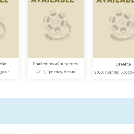
 Man
Брайтонский леденец
Breathe
Драма
2010,
Триллер
,
Драма
2010,
Триллер
,
Коротк