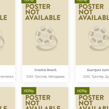
Zombie Beach
Быстрее пул
ключения
2010,
Триллер
,
Мелодрама
2010,
Триллер
,
Др
HDRip
HDRip