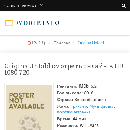
ЧЕТВЕРГ, 08-06-26
Togg
navi
DVDRip
Триллер
Origins Untold
Origins Untold смотреть онлайн в HD
1080 720
Рейтинги:
IMDb:
5.2
Год выхода:
2018
Страна:
Великобритания
Жанр:
Триллер
,
Мультфильм
,
Короткометражка
Время:
44 мин
Режиссер:
Will Evans