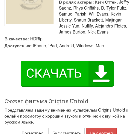
В ролях актеры:
Кэти Оттен
,
Jeffry
Saenz
,
Rhys Griffiths
,
D. Tyler Fultz
,
Samuel Parish
,
Will Evans
,
Kevin
Liberty
,
Shaun Brackett
,
Majingar
,
Jessie Yun
,
Nullify
,
Alejandro Fletes
,
James Burton
,
Nick Evans
В качестве:
HDRip
Доступен на:
iPhone, iPad, Android, Windows, Mac
Сюжет фильма Origins Untold
Представляем вашему вниманию мультфильм Origins Untold к
онлайн просмотру с хорошим звуком и отличной озвучкой на
русском языке.
Посмотрел
Буду смотреть
Не смотрел