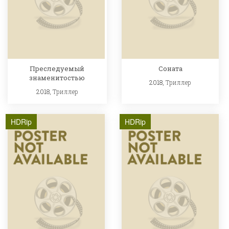
Преследуемый
Соната
знаменитостью
2018,
Триллер
2018,
Триллер
HDRip
HDRip