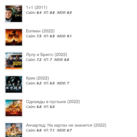
1+1 (2011)
Сайт:
8.4
КП:
8.8
IMDB:
8.5
Бэтмен (2022)
Сайт:
7.5
КП:
6.9
IMDB:
9.1
Лулу и Бриггс (2022)
Сайт:
7.2
КП:
7
IMDB:
6.8
Крик (2022)
Сайт:
6.2
КП:
6.5
IMDB:
7
Однажды в пустыне (2022)
Сайт:
6.8
КП:
6.5
Анчартед: На картах не значится (2022)
Сайт:
6.8
КП:
7.1
IMDB:
6.7