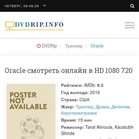
ЧЕТВЕРГ, 08-06-26
Togg
navi
DVDRip
Триллер
Oracle
Oracle смотреть онлайн в HD 1080 720
Рейтинги:
IMDb:
9.3
Год выхода:
2016
Страна:
США
Жанр:
Триллер
,
Драма
,
Детектив
,
Короткометражка
Время:
15 мин
Режиссер:
Taral Almoula
,
Kaustubh
Shinde