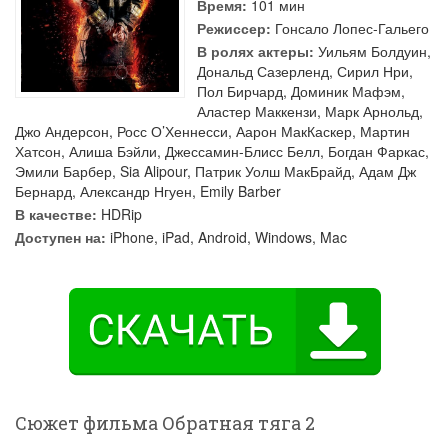
Время:
101 мин
Режиссер:
Гонсало Лопес-Гальего
В ролях актеры:
Уильям Болдуин
,
Дональд Сазерленд
,
Сирил Нри
,
Пол Бирчард
,
Доминик Мафэм
,
Аластер Маккензи
,
Марк Арнольд
,
Джо Андерсон
,
Росс О’Хеннесси
,
Аарон МакКаскер
,
Мартин
Хатсон
,
Алиша Бэйли
,
Джессамин-Блисс Белл
,
Богдан Фаркас
,
Эмили Барбер
,
Sia Alipour
,
Патрик Уолш МакБрайд
,
Адам Дж
Бернард
,
Александр Нгуен
,
Emily Barber
В качестве:
HDRip
Доступен на:
iPhone, iPad, Android, Windows, Mac
Сюжет фильма Обратная тяга 2