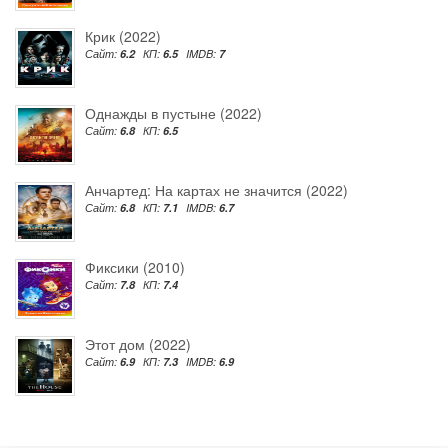
Крик (2022)
Сайт:
6.2
КП:
6.5
IMDB:
7
Однажды в пустыне (2022)
Сайт:
6.8
КП:
6.5
Анчартед: На картах не значится (2022)
Сайт:
6.8
КП:
7.1
IMDB:
6.7
Фиксики (2010)
Сайт:
7.8
КП:
7.4
Этот дом (2022)
Сайт:
6.9
КП:
7.3
IMDB:
6.9