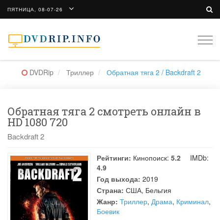
ПЯТНИЦА, 08-07-26
Togg
navi
DVDRip
Триллер
Обратная тяга 2 / Backdraft 2
Обратная тяга 2 смотреть онлайн в
HD 1080 720
Backdraft 2
Рейтинги:
Кинопоиск:
5.2
IMDb:
4.9
Год выхода:
2019
Страна:
США, Бельгия
Жанр:
Триллер
,
Драма
,
Криминал
,
Боевик