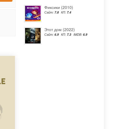
Фиксики (2010)
Сайт:
7.8
КП:
7.4
Этот дом (2022)
Сайт:
6.9
КП:
7.3
IMDB:
6.9