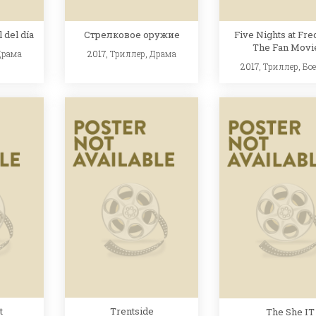
l del día
Стрелковое оружие
Five Nights at Fre
The Fan Movi
Драма
2017,
Триллер
,
Драма
2017,
Триллер
,
Бо
t
Trentside
The She IT