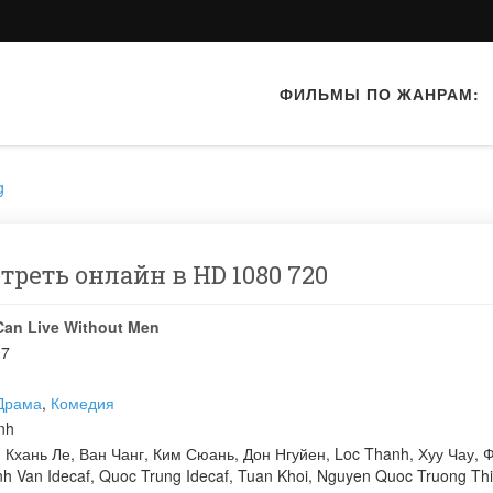
ФИЛЬМЫ ПО ЖАНРАМ:
g
треть онлайн в HD 1080 720
an Live Without Men
17
Драма
,
Комедия
nh
:
Кхань Ле
,
Ван Чанг
,
Ким Сюань
,
Дон Нгуйен
,
Loc Thanh
,
Хуу Чау
,
Ф
h Van Idecaf
,
Quoc Trung Idecaf
,
Tuan Khoi
,
Nguyen Quoc Truong Th