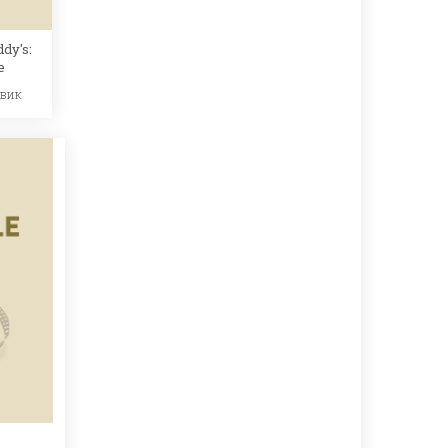
ddy's:
e
евик