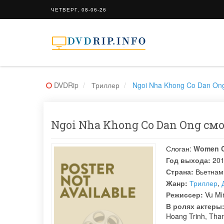
ЧЕТВЕРГ, 08-06-26
DVDRip
Триллер
Ngoi Nha Khong Co Dan On
Ngoi Nha Khong Co Dan Ong смо
Слоган:
Women C
Год выхода:
20
Страна:
Вьетнам
Жанр:
Триллер
,
Режиссер:
Vu Mi
В ролях актеры
Hoang Trinh
,
Than