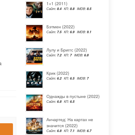
1+1 (2011)
Сайт:
8.4
КП:
8.8
IMDB:
8.5
Бэтмен (2022)
Сайт:
7.5
КП:
6.9
IMDB:
9.1
Лулу и Бриггс (2022)
Сайт:
7.2
КП:
7
IMDB:
6.8
й
Крик (2022)
Сайт:
6.2
КП:
6.5
IMDB:
7
Однажды в пустыне (2022)
Сайт:
6.8
КП:
6.5
Анчартед: На картах не
значится (2022)
Сайт:
6.8
КП:
7.1
IMDB:
6.7