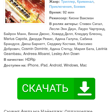
Жанр:
Триллер
,
Криминал
,
Приключения
,
Боевик
Время:
92 мин
Режиссер:
Киони Ваксман
В ролях актеры:
Стивен Сигал
,
Лесли-Энн Даун
,
Лауро Чартрэнд
,
Байрон Манн
,
Винни Джонс
,
Ховард Делл
,
Клаудиу Блеонц
,
Marius Capota
,
Джордж Ремис
,
Адина Галупа
,
Сабина
Брандусе
,
Джош Барнетт
,
Серджиу Костаке
,
Массимо
Добрович
,
Cosmin Dominte
,
Адина Стетцу
,
Мария Бата
,
Lavinia
Geambasu
,
Andreea Afloarei
,
Lesley-Ann Down
В качестве:
HDRip
Доступен на:
iPhone, iPad, Android, Windows, Mac
Сюжет фильма Наёмник: Отпущение