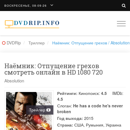
ВОСКРЕСЕНЬЕ, 08-09-26
Togg
navi
DVDRip
Триллер
Наёмник: Отпущение грехов / Absolution
Наёмник: Отпущение грехов
смотреть онлайн в HD 1080 720
Absolution
Рейтинги:
Кинопоиск:
4.5
IMDb:
4.5
Слоган:
He has a code he's never
Трейлер
broken
Год выхода:
2015
Страна:
США, Румыния, Украина