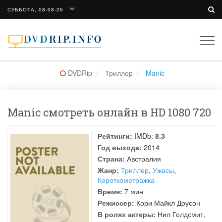
СУББОТА, 08-08-26
Togg
navi
DVDRip
Триллер
Manic
Manic смотреть онлайн в HD 1080 720
Рейтинги:
IMDb:
8.3
Год выхода:
2014
Страна:
Австралия
Жанр:
Триллер
,
Ужасы
,
Короткометражка
Время:
7 мин
Режиссер:
Кори Майкл Доусон
В ролях актеры:
Нил Голдсмит
,