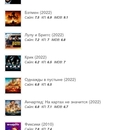
Бэтмен (2022)
Сайт:
7.5
КП:
6.9
IMDB:
9.1
Лулу и Бриггс (2022)
Сайт:
7.2
КП:
7
IMDB:
6.8
Крик (2022)
Сайт:
6.2
КП:
6.5
IMDB:
7
Однажды в пустыне (2022)
Сайт:
6.8
КП:
6.5
Анчартед: На картах не значится (2022)
Сайт:
6.8
КП:
7.1
IMDB:
6.7
Фиксики (2010)
Сайт:
7.8
КП:
7.4