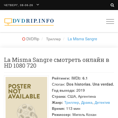
ЧЕТВЕРГ, 08-06-26
Togg
navi
DVDRip
Триллер
La Misma Sangre
La Misma Sangre смотреть онлайн в
HD 1080 720
Рейтинги:
IMDb:
6.1
Слоган:
Dos historias. Una verdad.
Год выхода:
2019
Страна:
США, Аргентина
Жанр:
Триллер
,
Драма
,
Детектив
Время:
113 мин
Режиссер:
Мигель Кохан