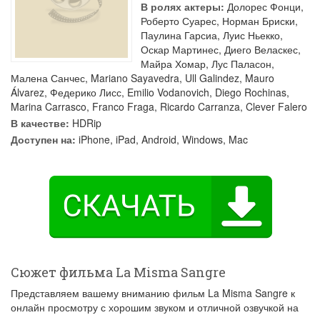
В ролях актеры:
Долорес Фонци
,
Роберто Суарес
,
Норман Бриски
,
Паулина Гарсиа
,
Луис Ньекко
,
Оскар Мартинес
,
Диего Веласкес
,
Майра Хомар
,
Лус Паласон
,
Малена Санчес
,
Mariano Sayavedra
,
Ull Galindez
,
Mauro
Álvarez
,
Федерико Лисс
,
Emilio Vodanovich
,
Diego Rochinas
,
Marina Carrasco
,
Franco Fraga
,
Ricardo Carranza
,
Clever Falero
В качестве:
HDRip
Доступен на:
iPhone, iPad, Android, Windows, Mac
Сюжет фильма La Misma Sangre
Представляем вашему вниманию фильм La Misma Sangre к
онлайн просмотру с хорошим звуком и отличной озвучкой на