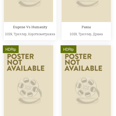
Eugene Vs Humanity
Раны
2019,
Триллер
,
Короткометражка
2019,
Триллер
,
Драма
HDRip
HDRip