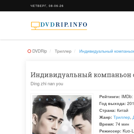
ЧЕТВЕРГ, 08-06-26
DVDRip
Триллер
Индивидуальный компаньон 
Индивидуальный компаньон см
Ding zhi nan you
Рейтинги:
IMDb:
Год выхода:
20
Страна:
Китай
Жанр:
Триллер
,
Время:
74 мин
Режиссер:
Kuo-L