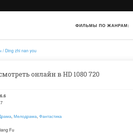
ФИЛЬМЫ ПО ЖАНРАМ:
/ Ding zhi nan you
отреть онлайн в HD 1080 720
6.6
17
Драма
,
Мелодрама
,
Фантастика
iang Fu