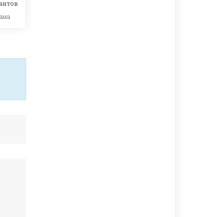
антов
ама