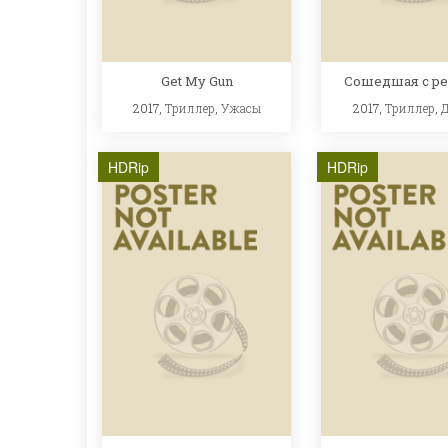
Get My Gun
Сошедшая с ре
2017,
Триллер
,
Ужасы
2017,
Триллер
,
HDRip
HDRip