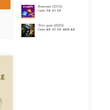
Фиксики (2010)
Сайт:
7.8
КП:
7.4
Этот дом (2022)
Сайт:
6.9
КП:
7.3
IMDB:
6.9