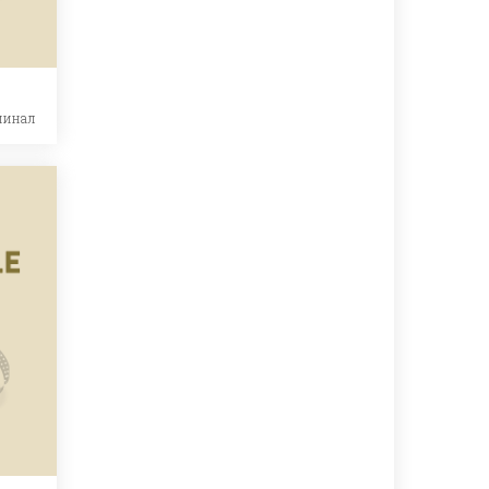
минал