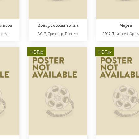
льсов
Контрольная точка
Черта
Драма
2017,
Триллер
,
Боевик
2017,
Триллер
,
Кри
HDRip
HDRip