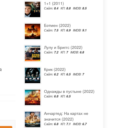
1+1 (2011)
Сайт:
8.4
КП:
8.8
IMDB:
8.5
Бэтмен (2022)
Сайт:
7.5
КП:
6.9
IMDB:
9.1
Лулу и Бриггс (2022)
Сайт:
7.2
КП:
7
IMDB:
6.8
Крик (2022)
й
Сайт:
6.2
КП:
6.5
IMDB:
7
Однажды в пустыне (2022)
Сайт:
6.8
КП:
6.5
Анчартед: На картах не
значится (2022)
Сайт:
6.8
КП:
7.1
IMDB:
6.7