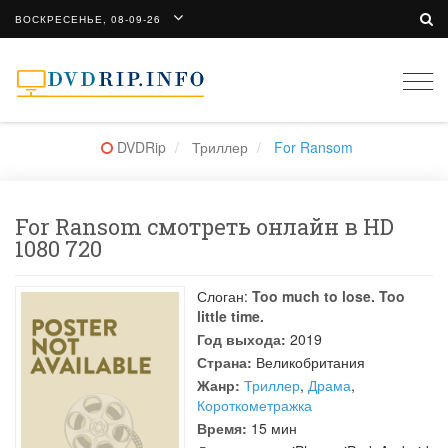
ВОСКРЕСЕНЬЕ, 08-09-26
Togg
navi
DVDRip
Триллер
For Ransom
For Ransom смотреть онлайн в HD
1080 720
Слоган:
Too much to lose. Too
little time.
Год выхода:
2019
Страна:
Великобритания
Жанр:
Триллер
,
Драма
,
Короткометражка
Время:
15 мин