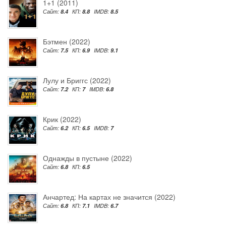
1+1 (2011)
Сайт:
8.4
КП:
8.8
IMDB:
8.5
Бэтмен (2022)
Сайт:
7.5
КП:
6.9
IMDB:
9.1
Лулу и Бриггс (2022)
Сайт:
7.2
КП:
7
IMDB:
6.8
Крик (2022)
Сайт:
6.2
КП:
6.5
IMDB:
7
Однажды в пустыне (2022)
Сайт:
6.8
КП:
6.5
Анчартед: На картах не значится (2022)
Сайт:
6.8
КП:
7.1
IMDB:
6.7