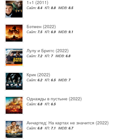
1+1 (2011)
Сайт:
8.4
КП:
8.8
IMDB:
8.5
Бэтмен (2022)
Сайт:
7.5
КП:
6.9
IMDB:
9.1
Лулу и Бриггс (2022)
Сайт:
7.2
КП:
7
IMDB:
6.8
Крик (2022)
Сайт:
6.2
КП:
6.5
IMDB:
7
Однажды в пустыне (2022)
Сайт:
6.8
КП:
6.5
Анчартед: На картах не значится (2022)
Сайт:
6.8
КП:
7.1
IMDB:
6.7