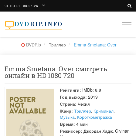
ЧЕТВЕРГ, 08-06-26
Togg
navi
DVDRip
Триллер
Emma Smetana: Over
Emma Smetana: Over смотреть
онлайн в HD 1080 720
Рейтинги:
IMDb:
8.8
Год выхода:
2019
Страна:
Чехия
Жанр:
Триллер
,
Криминал
,
Музыка
,
Короткометражка
Время:
4 мин
Режиссер:
Джордан Хадж
,
Givinar