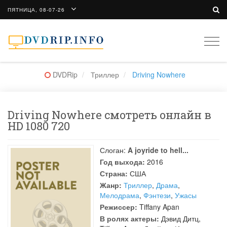
ПЯТНИЦА, 08-07-26
Togg
navi
DVDRip
Триллер
Driving Nowhere
Driving Nowhere смотреть онлайн в
HD 1080 720
Слоган:
A joyride to hell...
Год выхода:
2016
Страна:
США
Жанр:
Триллер
,
Драма
,
Мелодрама
,
Фэнтези
,
Ужасы
Режиссер:
Tiffany Apan
В ролях актеры:
Дэвид Дитц
,