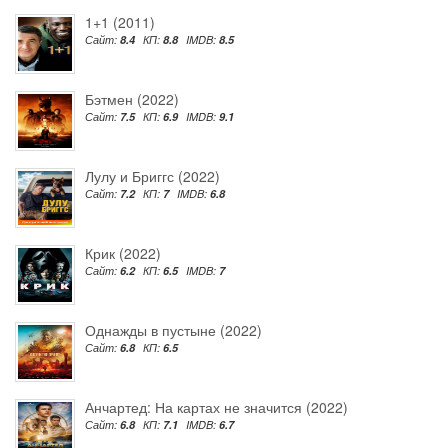
1+1 (2011)
Сайт:
8.4
КП:
8.8
IMDB:
8.5
Бэтмен (2022)
Сайт:
7.5
КП:
6.9
IMDB:
9.1
Лулу и Бриггс (2022)
Сайт:
7.2
КП:
7
IMDB:
6.8
Крик (2022)
Сайт:
6.2
КП:
6.5
IMDB:
7
Однажды в пустыне (2022)
Сайт:
6.8
КП:
6.5
Анчартед: На картах не значится (2022)
Сайт:
6.8
КП:
7.1
IMDB:
6.7