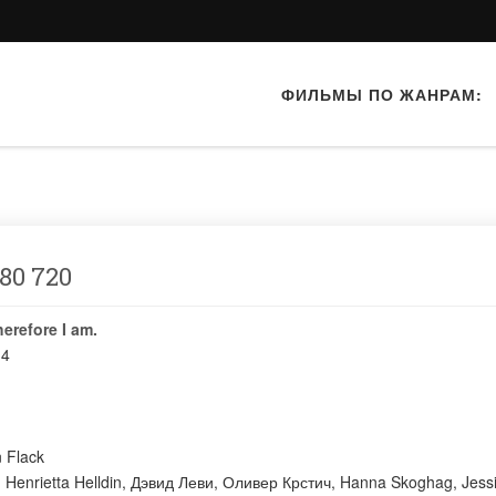
ФИЛЬМЫ ПО ЖАНРАМ:
80 720
therefore I am.
14
 Flack
:
Henrietta Helldin
,
Дэвид Леви
,
Оливер Крстич
,
Hanna Skoghag
,
Jess