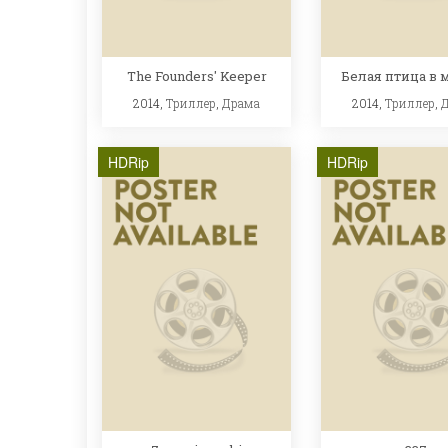
The Founders' Keeper
Белая птица в 
2014,
Триллер
,
Драма
2014,
Триллер
,
HDRip
HDRip