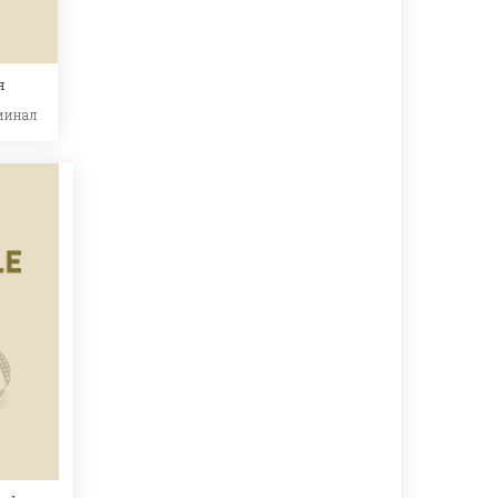
я
минал