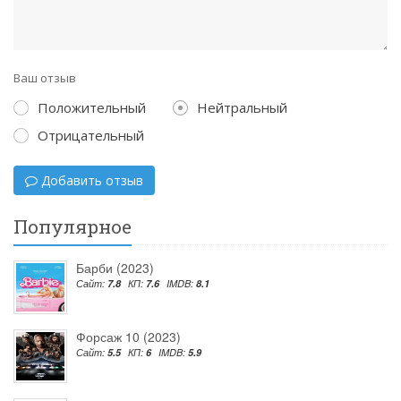
Ваш отзыв
Положительный
Нейтральный
Отрицательный
Добавить отзыв
Популярное
Барби (2023)
Сайт:
7.8
КП:
7.6
IMDB:
8.1
Форсаж 10 (2023)
Сайт:
5.5
КП:
6
IMDB:
5.9