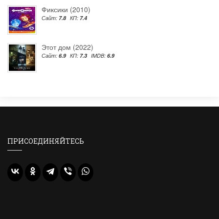
Фиксики (2010)
Сайт:
7.8
КП:
7.4
Этот дом (2022)
Сайт:
6.9
КП:
7.3
IMDB:
6.9
ПРИСОЕДИНЯЙТЕСЬ