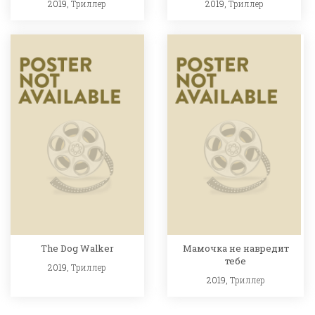
2019,
Триллер
2019,
Триллер
The Dog Walker
Мамочка не навредит
тебе
2019,
Триллер
2019,
Триллер