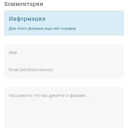
Комментарии
Информация
Для этого фильма еще нет отзывов