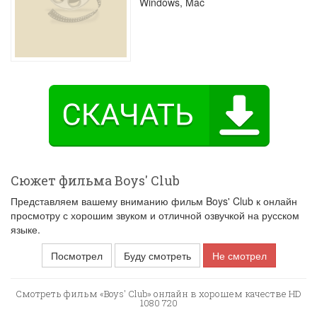
Windows, Mac
Сюжет фильма Boys' Club
Представляем вашему вниманию фильм Boys' Club к онлайн
просмотру с хорошим звуком и отличной озвучкой на русском
языке.
Посмотрел
Буду смотреть
Не смотрел
Смотреть фильм «Boys' Club» онлайн в хорошем качестве HD
1080 720