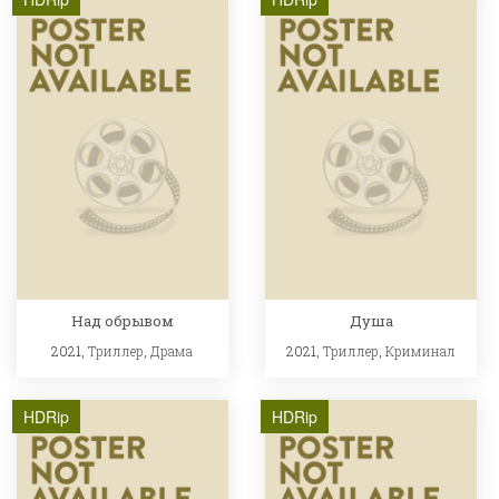
Над обрывом
Душа
2021,
Триллер
,
Драма
2021,
Триллер
,
Криминал
HDRip
HDRip