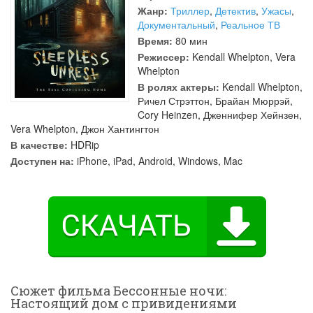
Жанр:
Триллер
,
Детектив
,
Ужасы
,
Документальный
,
Реальное ТВ
Время:
80 мин
Режиссер:
Kendall Whelpton
,
Vera
Whelpton
В ролях актеры:
Kendall Whelpton
,
Ричел Стрэттон
,
Брайан Мюррэй
,
Cory Heinzen
,
Дженнифер Хейнзен
,
Vera Whelpton
,
Джон Хантингтон
В качестве:
HDRip
Доступен на:
iPhone, iPad, Android, Windows, Mac
Сюжет фильма Бессонные ночи:
Настоящий дом с привидениями