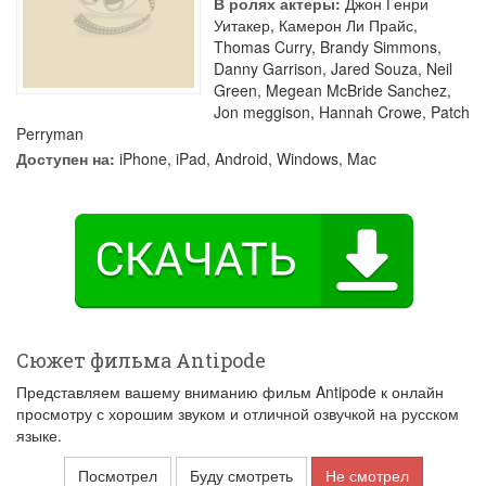
В ролях актеры:
Джон Генри
Уитакер
,
Камерон Ли Прайс
,
Thomas Curry
,
Brandy Simmons
,
Danny Garrison
,
Jared Souza
,
Neil
Green
,
Megean McBride Sanchez
,
Jon meggison
,
Hannah Crowe
,
Patch
Perryman
Доступен на:
iPhone, iPad, Android, Windows, Mac
Сюжет фильма Antipode
Представляем вашему вниманию фильм Antipode к онлайн
просмотру с хорошим звуком и отличной озвучкой на русском
языке.
Посмотрел
Буду смотреть
Не смотрел