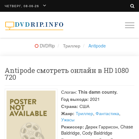
ЧЕТВЕРГ, 08-06-26
Togg
navi
DVDRip
Триллер
Antipode
Antipode смотреть онлайн в HD 1080
720
Слоган:
This damn county.
Год выхода:
2021
Страна:
США
Жанр:
Триллер
,
Фантастика
,
Ужасы
Режиссер:
Дерек Гаррисон
,
Chase
Baldridge
,
Cody Baldridge