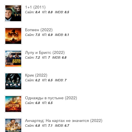
1+1 (2011)
Сайт:
8.4
КП:
8.8
IMDB:
8.5
Бэтмен (2022)
Сайт:
7.5
КП:
6.9
IMDB:
9.1
Лулу и Бриггс (2022)
Сайт:
7.2
КП:
7
IMDB:
6.8
Крик (2022)
Сайт:
6.2
КП:
6.5
IMDB:
7
Однажды в пустыне (2022)
Сайт:
6.8
КП:
6.5
Анчартед: На картах не значится (2022)
Сайт:
6.8
КП:
7.1
IMDB:
6.7