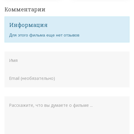
Комментарии
Информация
Для этого фильма еще нет отзывов