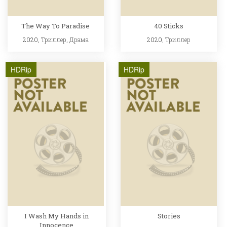
The Way To Paradise
40 Sticks
2020,
Триллер
,
Драма
2020,
Триллер
HDRip
HDRip
I Wash My Hands in
Stories
Innocence