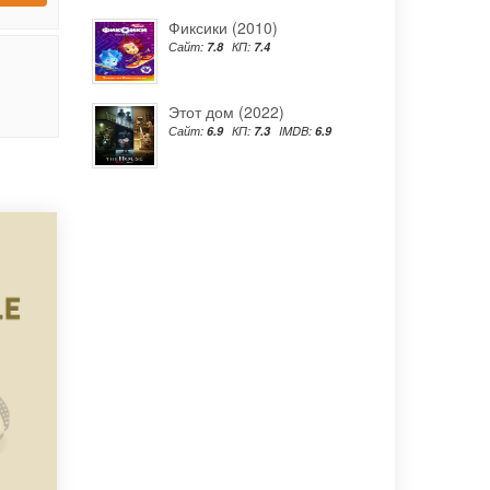
Фиксики (2010)
Сайт:
7.8
КП:
7.4
Этот дом (2022)
Сайт:
6.9
КП:
7.3
IMDB:
6.9