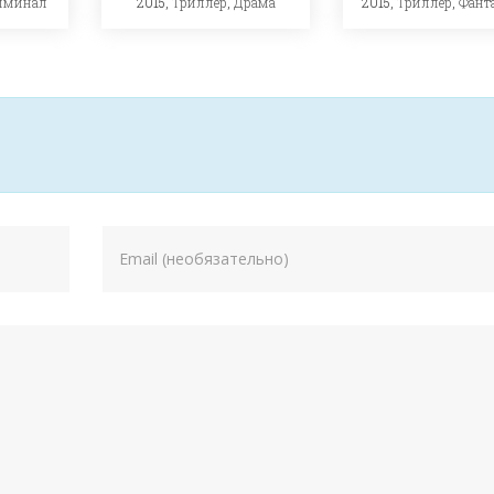
иминал
2015,
Триллер
,
Драма
2015,
Триллер
,
Фант