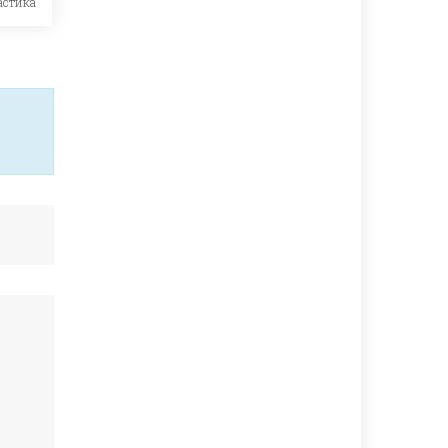
астика