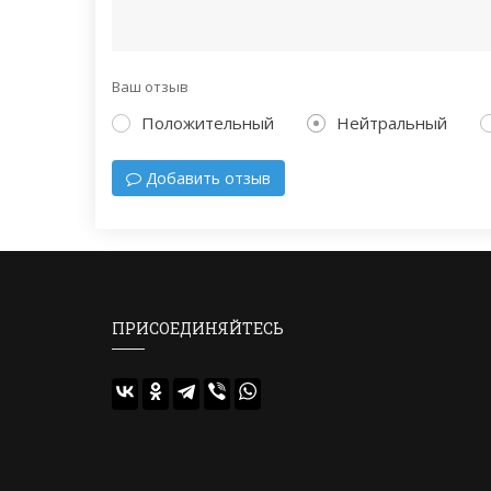
Ваш отзыв
Положительный
Нейтральный
Добавить отзыв
ПРИСОЕДИНЯЙТЕСЬ