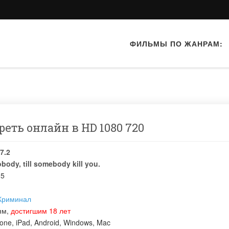
ФИЛЬМЫ ПО ЖАНРАМ:
реть онлайн в HD 1080 720
7.2
body, till somebody kill you.
15
Криминал
ям,
достигшим 18 лет
one, iPad, Android, Windows, Mac