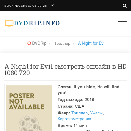
ВОСКРЕСЕНЬЕ, 08-09-26
Togg
navi
DVDRip
Триллер
A Night for Evil
A Night for Evil смотреть онлайн в HD
1080 720
Слоган:
If you hide, He will find
you!
Год выхода:
2019
Страна:
США
Жанр:
Триллер
,
Ужасы
,
Короткометражка
Время:
11 мин