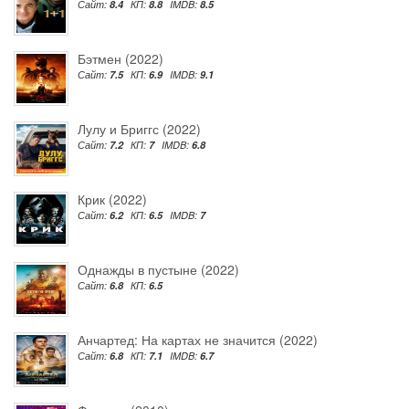
Сайт:
8.4
КП:
8.8
IMDB:
8.5
Бэтмен (2022)
Сайт:
7.5
КП:
6.9
IMDB:
9.1
Лулу и Бриггс (2022)
Сайт:
7.2
КП:
7
IMDB:
6.8
Крик (2022)
Сайт:
6.2
КП:
6.5
IMDB:
7
Однажды в пустыне (2022)
Сайт:
6.8
КП:
6.5
Анчартед: На картах не значится (2022)
Сайт:
6.8
КП:
7.1
IMDB:
6.7