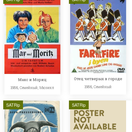
Отец четверых в городе
Макс и Мориц
1956,
Семейный
1956,
Семейный
,
Мюзикл
SATRip
SATRip