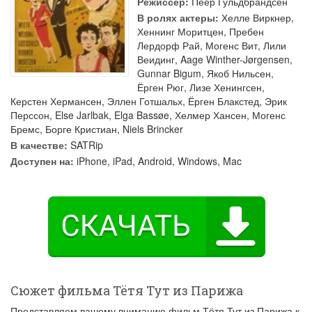
Режиссер:
Пеер Гульдбрандсен
В ролях актеры:
Хелле Виркнер
,
Хеннинг Моритцен
,
Пребен
Лердорф Рай
,
Могенс Вит
,
Лили
Веидинг
,
Aage Winther-Jørgensen
,
Gunnar Bigum
,
Якоб Нильсен
,
Ёрген Рюг
,
Лизе Хенингсен
,
Керстен Хермансен
,
Эллен Готшальх
,
Ёрген Блакстед
,
Эрик
Перссон
,
Else Jarlbak
,
Elga Bassøe
,
Хелмер Хансен
,
Могенс
Бремс
,
Борге Кристиан
,
Niels Brincker
В качестве:
SATRip
Доступен на:
iPhone, iPad, Android, Windows, Mac
Сюжет фильма Тётя Тут из Парижа
Представляем вашему вниманию фильм Тётя Тут из Парижа к