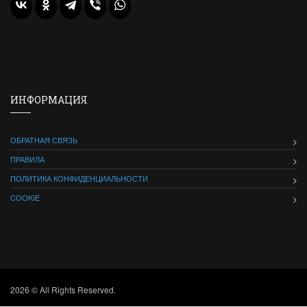
ИНФОРМАЦИЯ
ОБРАТНАЯ СВЯЗЬ
ПРАВИЛА
ПОЛИТИКА КОНФИДЕНЦИАЛЬНОСТИ
COOKIE
2026 © All Rights Reserved.