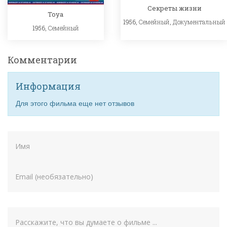
Секреты жизни
Toya
1956,
Семейный
,
Документальный
1956,
Семейный
Комментарии
Информация
Для этого фильма еще нет отзывов