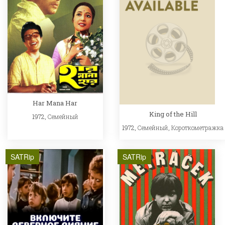
Har Mana Har
King of the Hill
1972,
Семейный
1972,
Семейный
,
Короткометражка
SATRip
SATRip