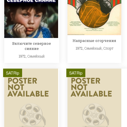
Напрасные огорчения
Включите северное
1972,
Семейный
,
Спорт
сияние
1972,
Семейный
SATRip
SATRip