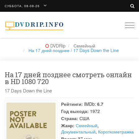
СУББОТА, 08-08-26
Togg
navi
DVDRip
Семейный
На 17 дней позднее / 17 Days Down the Line
На 17 дней позднее смотреть онлайн
в HD 1080 720
17 Days Down the Line
Рейтинги:
IMDb:
6.7
Год выхода:
1972
Страна:
США
Жанр:
Семейный
,
Документальный
,
Короткометражка
Время:
37 мин