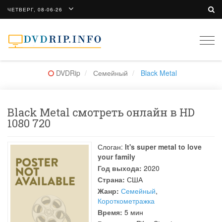
ЧЕТВЕРГ, 08-06-26
Togg
navi
DVDRip
Семейный
Black Metal
Black Metal смотреть онлайн в HD
1080 720
Слоган:
It's super metal to love
your family
Год выхода:
2020
Страна:
США
Жанр:
Семейный
,
Короткометражка
Время:
5 мин