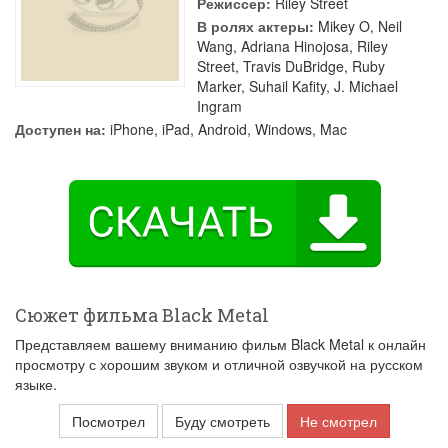
Режиссер:
Riley Street
В ролях актеры:
Mikey O
,
Neil
Wang
,
Adriana Hinojosa
,
Riley
Street
,
Travis DuBridge
,
Ruby
Marker
,
Suhail Kafity
,
J. Michael
Ingram
Доступен на:
iPhone, iPad, Android, Windows, Mac
Сюжет фильма Black Metal
Представляем вашему вниманию фильм Black Metal к онлайн
просмотру с хорошим звуком и отличной озвучкой на русском
языке.
Посмотрел
Буду смотреть
Не смотрел