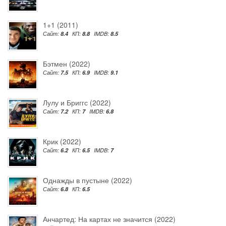
1+1 (2011)
Сайт:
8.4
КП:
8.8
IMDB:
8.5
Бэтмен (2022)
Сайт:
7.5
КП:
6.9
IMDB:
9.1
Лулу и Бриггс (2022)
Сайт:
7.2
КП:
7
IMDB:
6.8
Крик (2022)
Сайт:
6.2
КП:
6.5
IMDB:
7
Однажды в пустыне (2022)
Сайт:
6.8
КП:
6.5
Анчартед: На картах не значится (2022)