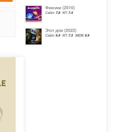
Фиксики (2010)
Сайт:
7.8
КП:
7.4
Этот дом (2022)
Сайт:
6.9
КП:
7.3
IMDB:
6.9