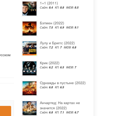
1+1 (2011)
Сайт:
8.4
КП:
8.8
IMDB:
8.5
Бэтмен (2022)
Сайт:
7.5
КП:
6.9
IMDB:
9.1
Лулу и Бриггс (2022)
Сайт:
7.2
КП:
7
IMDB:
6.8
усском
Крик (2022)
Сайт:
6.2
КП:
6.5
IMDB:
7
Однажды в пустыне (2022)
Сайт:
6.8
КП:
6.5
Анчартед: На картах не
значится (2022)
Сайт:
6.8
КП:
7.1
IMDB:
6.7