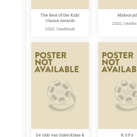
The Best of the Kids'
Malous jul
Choice Awards
2020,
Семей
2020,
Семейный
De club van Sinterklaas &
K.O.P.s