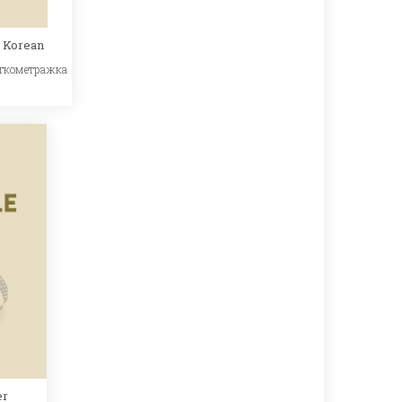
 Korean
ткометражка
er