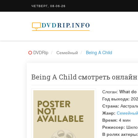
ЧЕТВЕРГ, 08-06-26
DVDRip
Семейный
Being A Child
Being A Child смотреть онлайн 
Слоган:
What do 
Год выхода:
20
Страна:
Австрал
Жанр:
Семейны
Время:
4 мин
Режиссер:
Шило
В ролях актеры