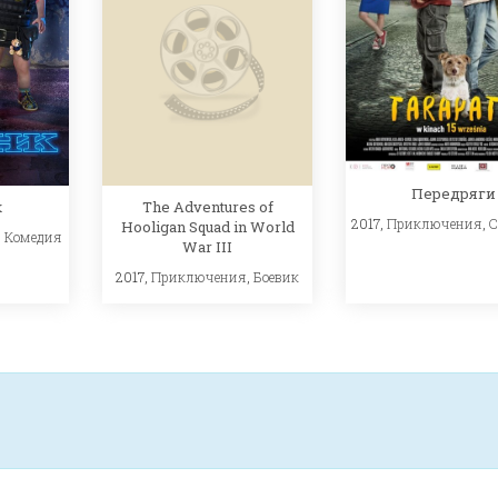
Передряги
к
The Adventures of
2017,
Приключения
,
С
Hooligan Squad in World
,
Комедия
War III
2017,
Приключения
,
Боевик