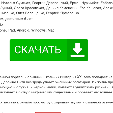
:
Наталья Сумская
,
Георгий Деревянский
,
Ержан Нурымбет
,
Ербола
 Луцкий
,
Слава Красовская
,
Даниил Каменский
,
Ева Кошевая
,
Алекс
енисенко
,
Олег Волощенко
,
Георгий Ярмоленко
м, достигшим 6 лет
ip
one, iPad, Android, Windows, Mac
нной портал, и обычный школьник Виктор из XXI века попадает на
 Добрыне Витя без труда узнает былинных богатырей. Их жизнь пр
омощью и оружия, и черной магии, пытаются уничтожить русичей. В
 вступает в битву с мифическим существами и обретает настоящее
застава к онлайн просмотру с хорошим звуком и отличной озвучк