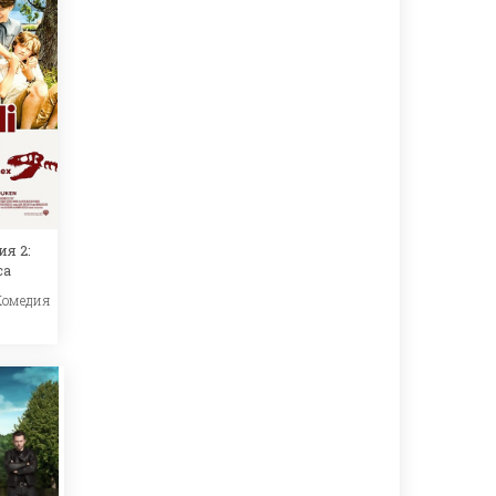
я 2:
са
Комедия