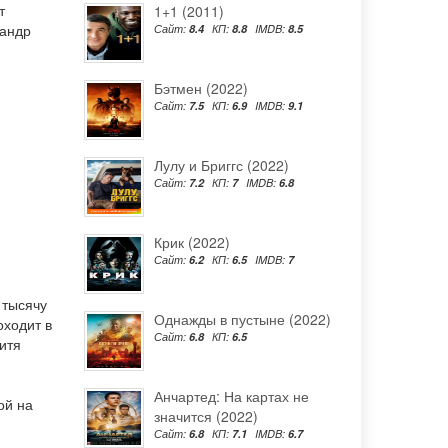
т
1+1 (2011)
андр
Сайт:
8.4
КП:
8.8
IMDB:
8.5
Бэтмен (2022)
Сайт:
7.5
КП:
6.9
IMDB:
9.1
Лулу и Бриггс (2022)
Сайт:
7.2
КП:
7
IMDB:
6.8
Крик (2022)
Сайт:
6.2
КП:
6.5
IMDB:
7
 тысячу
Однажды в пустыне (2022)
оходит в
Сайт:
6.8
КП:
6.5
итя
Анчартед: На картах не
ой на
значится (2022)
Сайт:
6.8
КП:
7.1
IMDB:
6.7