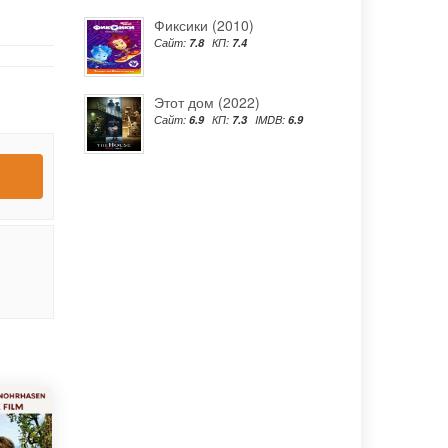
Фиксики (2010)
Сайт:
7.8
КП:
7.4
Этот дом (2022)
Сайт:
6.9
КП:
7.3
IMDB:
6.9