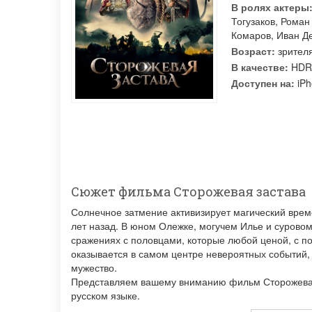
В ролях актеры
Тогузаков
,
Роман
Комаров
,
Иван Д
Возраст:
зрителя
В качестве:
HDR
Доступен на:
iPh
Сюжет фильма Сторожевая застава
Солнечное затмение активизирует магический време
лет назад. В юном Олежке, могучем Илье и суровом
сражениях с половцами, которые любой ценой, с п
оказывается в самом центре невероятных событий,
мужество.
Представляем вашему вниманию фильм Сторожевая 
русском языке.