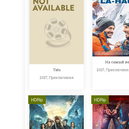
На самый в
Tatu
2017,
Приключени
2017,
Приключения
HDRip
HDRip