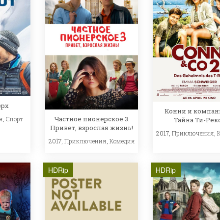
ерх
Конни и компани
Частное пионерское 3.
я
,
Спорт
Тайна Ти-Рек
Привет, взрослая жизнь!
2017,
Приключения
,
2017,
Приключения
,
Комедия
HDRip
HDRip