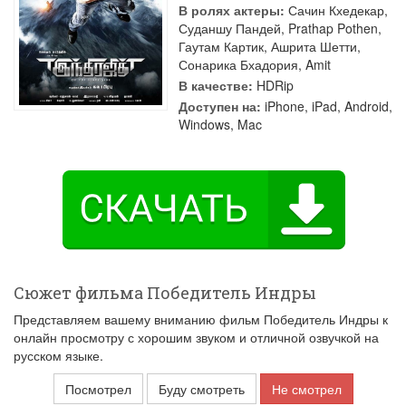
В ролях актеры:
Сачин Кхедекар
,
Суданшу Пандей
,
Prathap Pothen
,
Гаутам Картик
,
Ашрита Шетти
,
Сонарика Бхадория
,
Amit
В качестве:
HDRip
Доступен на:
iPhone, iPad, Android,
Windows, Mac
Сюжет фильма Победитель Индры
Представляем вашему вниманию фильм Победитель Индры к
онлайн просмотру с хорошим звуком и отличной озвучкой на
русском языке.
Посмотрел
Буду смотреть
Не смотрел