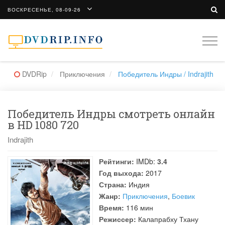
ВОСКРЕСЕНЬЕ, 08-09-26
Togg
navi
DVDRip
Приключения
Победитель Индры / Indrajith
Победитель Индры смотреть онлайн
в HD 1080 720
Indrajith
Рейтинги:
IMDb:
3.4
Год выхода:
2017
Страна:
Индия
Жанр:
Приключения
,
Боевик
Время:
116 мин
Режиссер:
Калапрабху Тхану