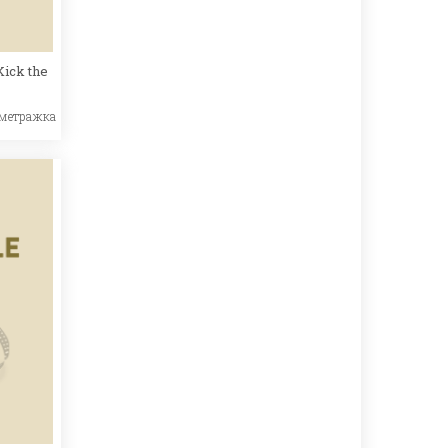
ick the
ометражка