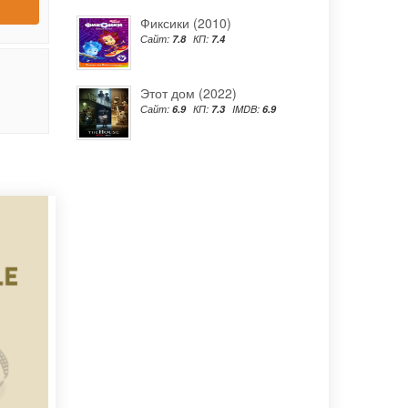
Фиксики (2010)
Сайт:
7.8
КП:
7.4
Этот дом (2022)
Сайт:
6.9
КП:
7.3
IMDB:
6.9