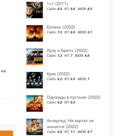
1+1 (2011)
Сайт:
8.4
КП:
8.8
IMDB:
8.5
Бэтмен (2022)
Сайт:
7.5
КП:
6.9
IMDB:
9.1
Лулу и Бриггс (2022)
Сайт:
7.2
КП:
7
IMDB:
6.8
 на
Крик (2022)
Сайт:
6.2
КП:
6.5
IMDB:
7
Однажды в пустыне (2022)
Сайт:
6.8
КП:
6.5
Анчартед: На картах не
значится (2022)
Сайт:
6.8
КП:
7.1
IMDB:
6.7