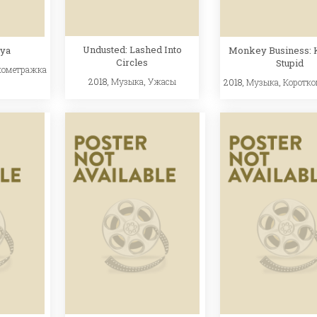
Undusted: Lashed Into
ya
Monkey Business: K
Circles
Stupid
кометражка
2018,
Музыка
,
Ужасы
2018,
Музыка
,
Коротк