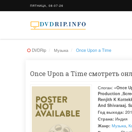
ПЯТНИЦА, 08-07-26
DVDRip
Музыка
Once Upon a Time
Once Upon a Time смотреть онл
Слоган:
«Once Up
Production ,Scre
Renjith K Kottek
And Shivaraaj. S
Год выхода:
20
Страна:
Индия
Жанр:
Музыка
,
К