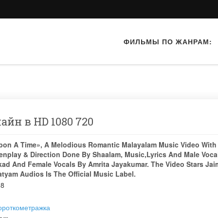
ФИЛЬМЫ ПО ЖАНРАМ:
айн в HD 1080 720
on A Time», A Melodious Romantic Malayalam Music Video With
enplay & Direction Done By Shaalam, Music,Lyrics And Male Voca
kad And Female Vocals By Amrita Jayakumar. The Video Stars Jaim
atyam Audios Is The Official Music Label.
18
ороткометражка