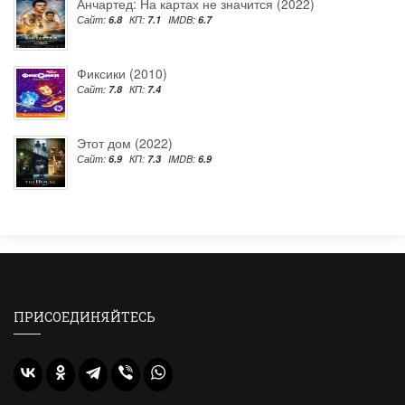
Анчартед: На картах не значится (2022)
Сайт:
6.8
КП:
7.1
IMDB:
6.7
Фиксики (2010)
Сайт:
7.8
КП:
7.4
Этот дом (2022)
Сайт:
6.9
КП:
7.3
IMDB:
6.9
ПРИСОЕДИНЯЙТЕСЬ