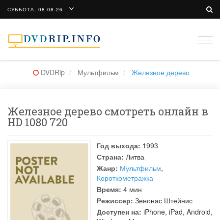
СУББОТА, 08-08-26
Togg
navi
DVDRip
Мультфильм
Железное дерево
Железное дерево смотреть онлайн в
HD 1080 720
Год выхода:
1993
Страна:
Литва
Жанр:
Мультфильм
,
Короткометражка
Время:
4 мин
Режиссер:
Зенонас Штейнис
Доступен на:
iPhone, iPad, Android,