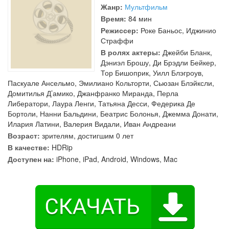
Жанр:
Мультфильм
Время:
84 мин
Режиссер:
Роке Баньос
,
Иджинио
Страффи
В ролях актеры:
Джейби Бланк
,
Дэниэл Брошу
,
Ди Брэдли Бейкер
,
Тор Бишоприк
,
Уилл Блэгроув
,
Паскуале Ансельмо
,
Эмилиано Кольторти
,
Сьюзан Блэйксли
,
Домитилья Д’амико
,
Джанфранко Миранда
,
Перла
Либератори
,
Лаура Ленги
,
Татьяна Десси
,
Федерика Де
Бортоли
,
Нанни Бальдини
,
Беатрис Болонья
,
Джемма Донати
,
Илария Латини
,
Валерия Видали
,
Иван Андреани
Возраст:
зрителям, достигшим 0 лет
В качестве:
HDRip
Доступен на:
iPhone, iPad, Android, Windows, Mac