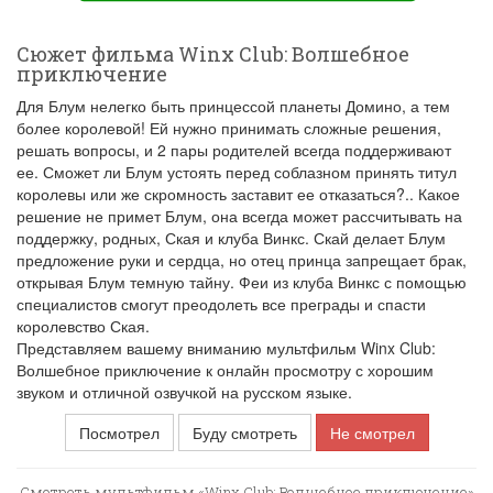
Сюжет фильма Winx Club: Волшебное
приключение
Для Блум нелегко быть принцессой планеты Домино, а тем
более королевой! Ей нужно принимать сложные решения,
решать вопросы, и 2 пары родителей всегда поддерживают
ее. Сможет ли Блум устоять перед соблазном принять титул
королевы или же скромность заставит ее отказаться?.. Какое
решение не примет Блум, она всегда может рассчитывать на
поддержку, родных, Ская и клуба Винкс. Скай делает Блум
предложение руки и сердца, но отец принца запрещает брак,
открывая Блум темную тайну. Феи из клуба Винкс с помощью
специалистов смогут преодолеть все преграды и спасти
королевство Ская.
Представляем вашему вниманию мультфильм Winx Club:
Волшебное приключение к онлайн просмотру с хорошим
звуком и отличной озвучкой на русском языке.
Посмотрел
Буду смотреть
Не смотрел
Смотреть мультфильм «Winx Club: Волшебное приключение»