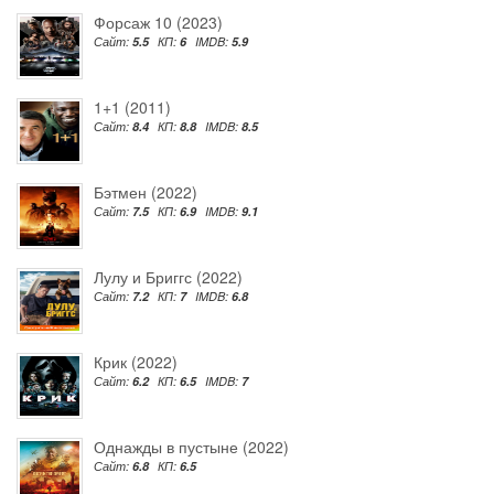
Форсаж 10 (2023)
Сайт:
5.5
КП:
6
IMDB:
5.9
1+1 (2011)
Сайт:
8.4
КП:
8.8
IMDB:
8.5
Бэтмен (2022)
Сайт:
7.5
КП:
6.9
IMDB:
9.1
Лулу и Бриггс (2022)
Сайт:
7.2
КП:
7
IMDB:
6.8
Крик (2022)
Сайт:
6.2
КП:
6.5
IMDB:
7
Однажды в пустыне (2022)
Сайт:
6.8
КП:
6.5