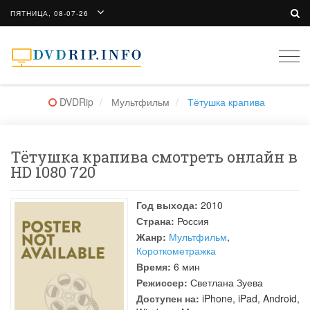
ПЯТНИЦА, 08-07-26
Togg
navi
DVDRip
Мультфильм
Тётушка крапива
Тётушка крапива смотреть онлайн в
HD 1080 720
Год выхода:
2010
Страна:
Россия
Жанр:
Мультфильм
,
Короткометражка
Время:
6 мин
Режиссер:
Светлана Зуева
Доступен на:
iPhone, iPad, Android,