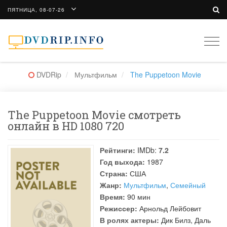
ПЯТНИЦА, 08-07-26
Togg
navi
DVDRip
Мультфильм
The Puppetoon Movie
The Puppetoon Movie смотреть
онлайн в HD 1080 720
Рейтинги:
IMDb:
7.2
Год выхода:
1987
Страна:
США
Жанр:
Мультфильм
,
Семейный
Время:
90 мин
Режиссер:
Арнольд Лейбовит
В ролях актеры:
Дик Билз
,
Даль