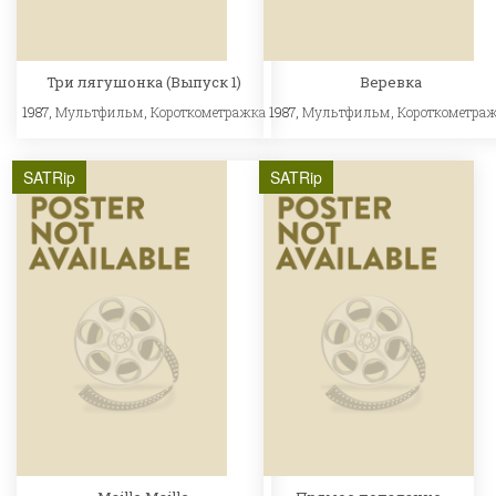
Три лягушонка (Выпуск 1)
Веревка
1987,
Мультфильм
,
Короткометражка
1987,
Мультфильм
,
Короткометра
SATRip
SATRip