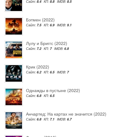
Сайт:
8.4
КП:
8.8
IMDB:
8.5
Бэтмен (2022)
Сайт:
7.5
КП:
6.9
IMDB:
9.1
Лулу и Бриггс (2022)
Сайт:
7.2
КП:
7
IMDB:
6.8
Крик (2022)
Сайт:
6.2
КП:
6.5
IMDB:
7
Однажды в пустыне (2022)
Сайт:
6.8
КП:
6.5
Анчартед: На картах не значится (2022)
Сайт:
6.8
КП:
7.1
IMDB:
6.7