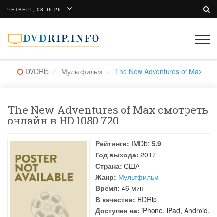
ЧЕТВЕРГ, 08-06-26
Togg
navi
DVDRip
Мультфильм
The New Adventures of Max
The New Adventures of Max смотреть
онлайн в HD 1080 720
Рейтинги:
IMDb:
5.9
Год выхода:
2017
Страна:
США
Жанр:
Мультфильм
Время:
46 мин
В качестве:
HDRip
Доступен на:
iPhone, iPad, Android,