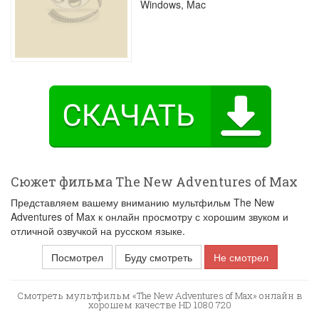
Windows, Mac
Сюжет фильма The New Adventures of Max
Представляем вашему вниманию мультфильм The New
Adventures of Max к онлайн просмотру с хорошим звуком и
отличной озвучкой на русском языке.
Посмотрел
Буду смотреть
Не смотрел
Смотреть мультфильм «The New Adventures of Max» онлайн в
хорошем качестве HD 1080 720