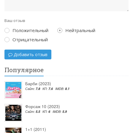
Ваш отзыв
Положительный
Нейтральный
Отрицательный
Добавить отзыв
Популярное
Барби (2023)
Сайт:
7.8
КП:
7.6
IMDB:
8.1
Форсаж 10 (2023)
Сайт:
5.5
КП:
6
IMDB:
5.9
1+1 (2011)