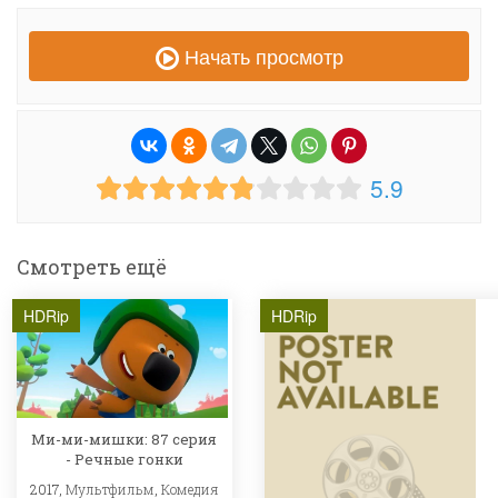
Начать просмотр
5.9
Смотреть ещё
HDRip
HDRip
Ми-ми-мишки: 87 серия
- Речные гонки
2017,
Мультфильм
,
Комедия