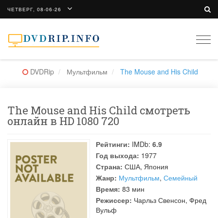
ЧЕТВЕРГ, 08-06-26
Togg
navi
DVDRip
Мультфильм
The Mouse and His Child
The Mouse and His Child смотреть
онлайн в HD 1080 720
Рейтинги:
IMDb:
6.9
Год выхода:
1977
Страна:
США, Япония
Жанр:
Мультфильм
,
Семейный
Время:
83 мин
Режиссер:
Чарльз Свенсон
,
Фред
Вульф