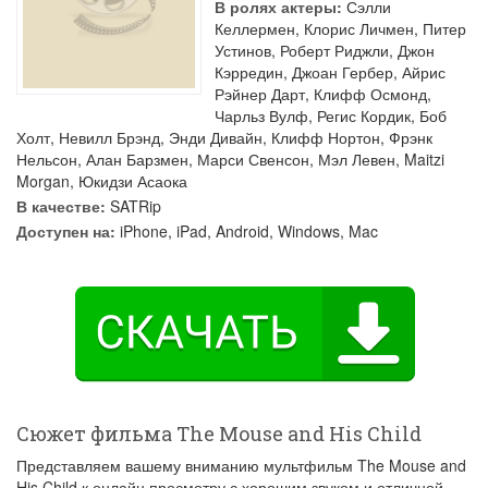
В ролях актеры:
Сэлли
Келлермен
,
Клорис Личмен
,
Питер
Устинов
,
Роберт Риджли
,
Джон
Кэрредин
,
Джоан Гербер
,
Айрис
Рэйнер Дарт
,
Клифф Осмонд
,
Чарльз Вулф
,
Регис Кордик
,
Боб
Холт
,
Невилл Брэнд
,
Энди Дивайн
,
Клифф Нортон
,
Фрэнк
Нельсон
,
Алан Барзмен
,
Марси Свенсон
,
Мэл Левен
,
Maitzi
Morgan
,
Юкидзи Асаока
В качестве:
SATRip
Доступен на:
iPhone, iPad, Android, Windows, Mac
Сюжет фильма The Mouse and His Child
Представляем вашему вниманию мультфильм The Mouse and
His Child к онлайн просмотру с хорошим звуком и отличной