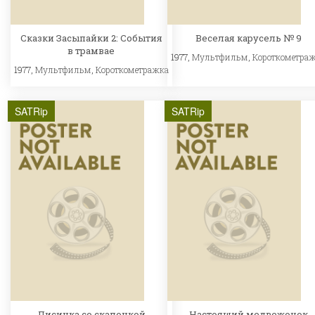
Сказки Засыпайки 2: События
Веселая карусель № 9
в трамвае
1977,
Мультфильм
,
Короткометра
1977,
Мультфильм
,
Короткометражка
SATRip
SATRip
Лисичка со скалочкой
Настоящий медвежонок