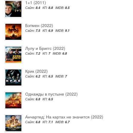
1+1 (2011)
Сайт:
8.4
КП:
8.8
IMDB:
8.5
Бэтмен (2022)
Сайт:
7.5
КП:
6.9
IMDB:
9.1
Лулу и Бриггс (2022)
Сайт:
7.2
КП:
7
IMDB:
6.8
Крик (2022)
Сайт:
6.2
КП:
6.5
IMDB:
7
Однажды в пустыне (2022)
Сайт:
6.8
КП:
6.5
Анчартед: На картах не значится (2022)
Сайт:
6.8
КП:
7.1
IMDB:
6.7